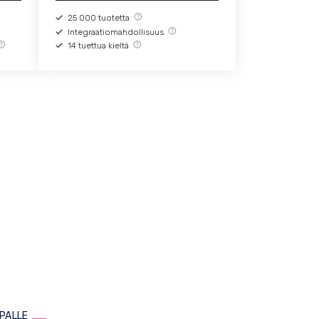
25 000 tuotetta
Integraatiomahdollisuus
14 tuettua kieltä
PALLE