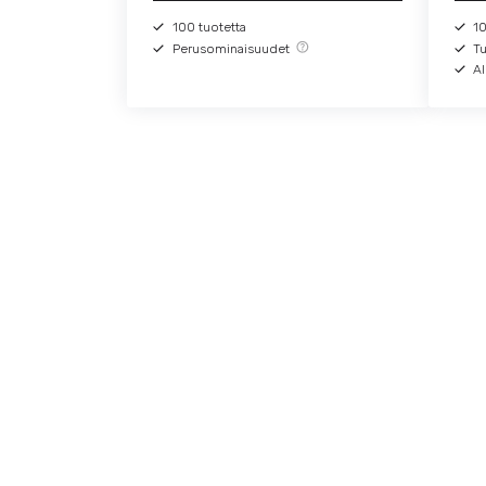
100 tuotetta
1
Perusominaisuudet
T
Al