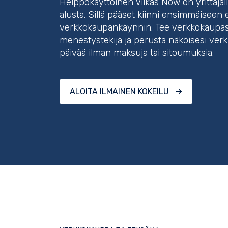
Helppokäyttöinen Vilkas Now on yrittäjä
alusta. Sillä pääset kiinni ensimmäiseen e
verkkokaupankäynnin. Tee verkkokaupast
menestystekijä ja perusta näköisesi ve
päivää ilman maksuja tai sitoumuksia.
ALOITA ILMAINEN KOKEILU