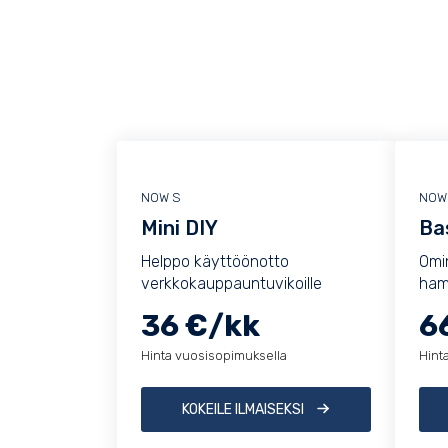
NOW S
NOW
Mini DIY
Ba
Helppo käyttöönotto
Omi
verkkokauppauntuvikoille
ham
36 €/kk
6
Hinta vuosisopimuksella
Hint
KOKEILE ILMAISEKSI