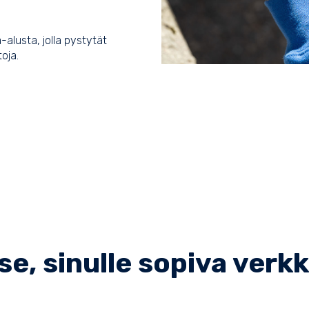
alusta, jolla pystytät
toja.
tse, sinulle sopiva ver