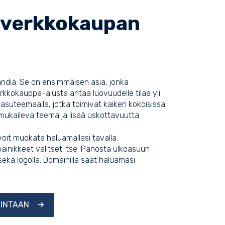
a verkkokaupan
ndiä. Se on ensimmäisen asia, jonka
rkkokauppa-alusta antaa luovuudelle tilaa yli
koasuteemaalla, jotka toimivat kaiken kokoisissa
i mukaileva teema ja lisää uskottavuutta.
voit muokata haluamallasi tavalla.
painikkeet valitset itse. Panosta ulkoasuun
a sekä logolla. Domainilla saat haluamasi
LINTAAN