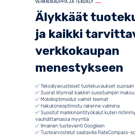
VERKKOKAUPPA JA TEKOÄLY
Älykkäät tuotek
ja kaikki tarvitta
verkkokaupan
menestykseen
✅ Tekoälyavusteiset tuotekuvaukset suoraan 
✅ Suorat liitynnät kaikkiin suosituimpiin maksu-
✅ Mobiilioptimoidut valmiit teemat
✅ Hakukoneoptimoitu rakenne valmiina
✅ Suositut markkinointityökalut kuten ristiinm
vauhdittamassa myyntiä
✅ Ilmainen tuotevienti Googleen
✅ Tuotearvostelut saatavilla
RateCompass
-so