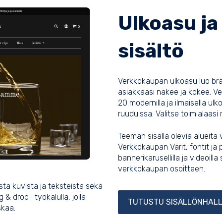
Ulkoasu j
sisältö
Verkkokaupan ulkoasu luo brä
asiakkaasi näkee ja kokee. Ve
20 modernilla ja ilmaisella ul
ruuduissa. Valitse toimialaas
Teeman sisällä olevia alueita 
Verkkokaupan Värit, fontit ja 
bannerikarusellilla ja videoill
verkkokaupan osoitteen.
ta kuvista ja teksteistä sekä
 & drop -työkalulla, jolla
TUTUSTU SISÄLLÖNHAL
skaa.