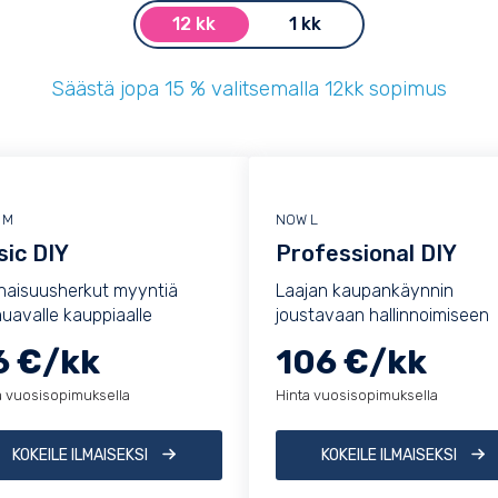
12 kk
1 kk
Säästä jopa 15 % valitsemalla 12kk sopimus
 M
NOW L
sic DIY
Professional DIY
naisuusherkut myyntiä
Laajan kaupankäynnin
uavalle kauppiaalle
joustavaan hallinnoimiseen
6 €/kk
106 €/kk
a vuosisopimuksella
Hinta vuosisopimuksella
KOKEILE ILMAISEKSI
KOKEILE ILMAISEKSI