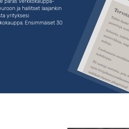
lle paras verkkokauppa-
uroon ja hallitset laajankin
a yrityksesi
rkkokauppa. Ensimmäiset 30