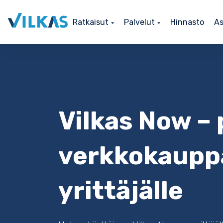
Ratkaisut
Palvelut
Hinnasto
As
Vilkas Now –
verkkokaupp
yrittäjälle