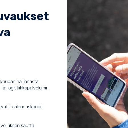
uvaukset
va
kaupan hallinnasta
 ja logistiikkapalveluihin
yynti ja alennuskoodit
velluksen kautta