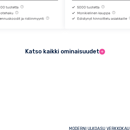
000 tuotetta
5000 tuotetta
uotehaku
Monikielinen kauppa
ennuskoodit ja ristiinmyynti
Edistynyt hinnoittelu asiakkaille
Katso kaikki ominaisuudet
MODERNI ULKOASU VERKKOKAU