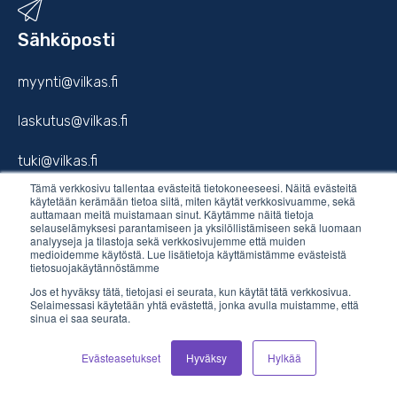
Sähköposti
myynti@vilkas.fi
laskutus@vilkas.fi
tuki@vilkas.fi
Tämä verkkosivu tallentaa evästeitä tietokoneeseesi. Näitä evästeitä
markkinointi@vilkas.fi
käytetään kerämään tietoa siitä, miten käytät verkkosivuamme, sekä
auttamaan meitä muistamaan sinut. Käytämme näitä tietoja
selauselämyksesi parantamiseen ja yksilöllistämiseen sekä luomaan
analyyseja ja tilastoja sekä verkkosivujemme että muiden
medioidemme käytöstä. Lue lisätietoja käyttämistämme evästeistä
tietosuojakäytännöstämme
etunimi.sukunimi@vilkas.fi
Jos et hyväksy tätä, tietojasi ei seurata, kun käytät tätä verkkosivua.
Selaimessasi käytetään yhtä evästettä, jonka avulla muistamme, että
sinua ei saa seurata.
Evästeasetukset
Hyväksy
Hylkää