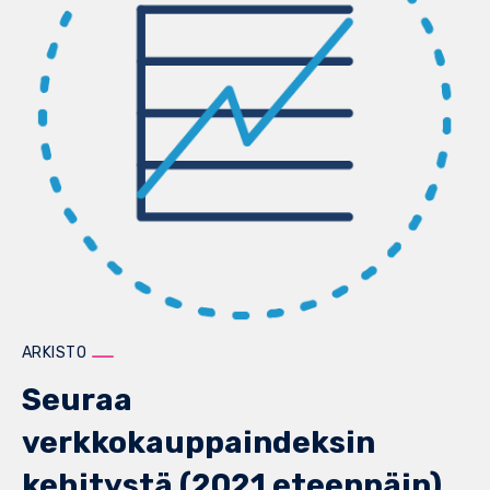
ARKISTO
Seuraa
verkkokauppaindeksin
kehitystä (2021 eteenpäin)