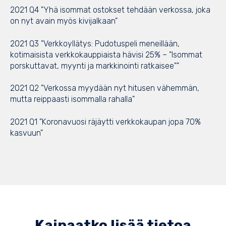
2021 Q4 "Yhä isommat ostokset tehdään verkossa, joka
on nyt avain myös kivijalkaan"
2021 Q3 "Verkkoyllätys: Pudotuspeli meneillään,
kotimaisista verkkokauppiaista hävisi 25% – "Isommat
porskuttavat, myynti ja markkinointi ratkaisee""
2021 Q2 "Verkossa myydään nyt hitusen vähemmän,
mutta reippaasti isommalla rahalla"
2021 Q1 "Koronavuosi räjäytti verkkokaupan jopa 70%
kasvuun"
Kaipaatko lisää tietoa