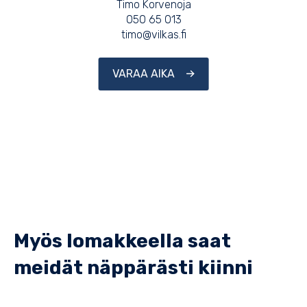
Timo Korvenoja
050 65 013
timo@vilkas.fi
VARAA AIKA
Myös lomakkeella saat
meidät näppärästi kiinni