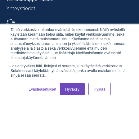
Yhteystiedot
Tämä verkkosivu tallentaa evästeitä tietokoneeseesi. Näitä evästeitä
Puhelin
käytetään kerämään tietoa siitä, miten käytät verkkosivuamme, sekä
auttamaan meitä muistamaan sinut. Käytämme näitä tietoja
selauselämyksesi parantamiseen ja yksilöllistämiseen sekä luomaan
Myynti
03 410 90 419
analyyseja ja tilastoja sekä verkkosivujemme että muiden
medioidemme käytöstä. Lue lisätietoja käyttämistämme evästeistä
(ma-pe, klo 10-15)
tietosuojakäytännöstämme
Laskutus
03 410 90 418
Jos et hyväksy tätä, tietojasi ei seurata, kun käytät tätä verkkosivua.
Selaimessasi käytetään yhtä evästettä, jonka avulla muistamme, että
(ma-pe, klo 10-15)
sinua ei saa seurata.
Tuki
03 410 90 412
Evästeasetukset
Hyväksy
Hylkää
(ma-to, klo 10-16)
Sähköposti