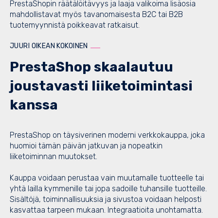
PrestaShopin räätälöitävyys ja laaja valikoima lisäosia
mahdollistavat myös tavanomaisesta B2C tai B2B
tuotemyynnistä poikkeavat ratkaisut.
JUURI OIKEAN KOKOINEN
PrestaShop skaalautuu
joustavasti liiketoimintasi
kanssa
PrestaShop on täysiverinen moderni verkkokauppa, joka
huomioi tämän päivän jatkuvan ja nopeatkin
liiketoiminnan muutokset.
Kauppa voidaan perustaa vain muutamalle tuotteelle tai
yhtä lailla kymmenille tai jopa sadoille tuhansille tuotteille.
Sisältöjä, toiminnallisuuksia ja sivustoa voidaan helposti
kasvattaa tarpeen mukaan. Integraatioita unohtamatta.