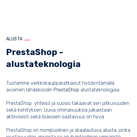
ALUSTA
PrestaShop -
alustateknologia
Tuotamme verkkokaupparatkaisut hyödyntämällä
avoimen lähdekoodin
PrestaShop
alustateknologiaa.
PrestaShop yhteisö ja suosio takaavat sen jatkuvuuden
sekä kehityksen. Uusia ominaisuuksia julkaistaan
aktiivisesti sekä lisäosien saatavuus on hyvä.
PrestaShop on monipuolinen ja skaalautuva alusta, jonka
joustavuuden ansiosta se on ihanteellinen ympäristö