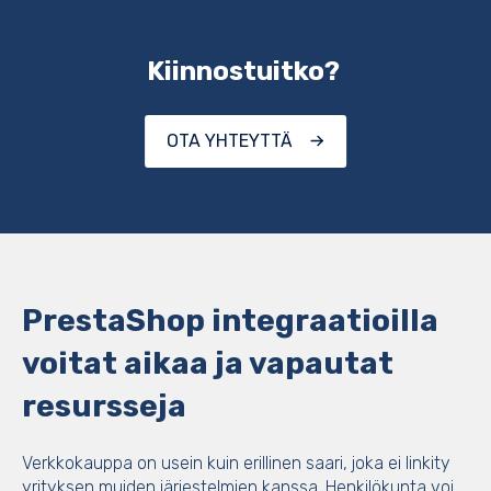
Kiinnostuitko?
OTA YHTEYTTÄ
PrestaShop integraatioilla
voitat aikaa ja vapautat
resursseja
Verkkokauppa on usein kuin erillinen saari, joka ei linkity
yrityksen muiden järjestelmien kanssa. Henkilökunta voi