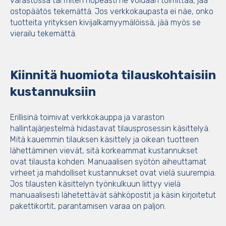
varastossa tai miten nopeasti ne voidaan toimittaa, jää
ostopäätös tekemättä. Jos verkkokaupasta ei näe, onko
tuotteita yrityksen kivijalkamyymälöissä, jää myös se
vierailu tekemättä.
Kiinnitä huomiota tilauskohtaisiin
kustannuksiin
Erillisinä toimivat verkkokauppa ja varaston
hallintajärjestelmä hidastavat tilausprosessin käsittelyä.
Mitä kauemmin tilauksen käsittely ja oikean tuotteen
lähettäminen vievät, sitä korkeammat kustannukset
ovat tilausta kohden. Manuaalisen syötön aiheuttamat
virheet ja mahdolliset kustannukset ovat vielä suurempia.
Jos tilausten käsittelyn työnkulkuun liittyy vielä
manuaalisesti lähetettävät sähköpostit ja käsin kirjoitetut
pakettikortit, parantamisen varaa on paljon.