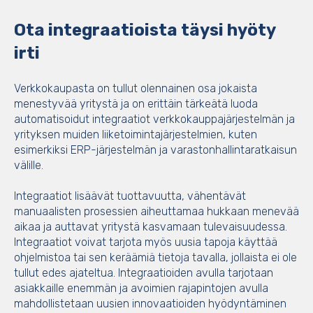
Ota integraatioista täysi hyöty
irti
Verkkokaupasta on tullut olennainen osa jokaista
menestyvää yritystä ja on erittäin tärkeätä luoda
automatisoidut integraatiot verkkokauppajärjestelmän ja
yrityksen muiden liiketoimintajärjestelmien, kuten
esimerkiksi ERP-järjestelmän ja varastonhallintaratkaisun
välille.
Integraatiot lisäävät tuottavuutta, vähentävät
manuaalisten prosessien aiheuttamaa hukkaan menevää
aikaa ja auttavat yritystä kasvamaan tulevaisuudessa.
Integraatiot voivat tarjota myös uusia tapoja käyttää
ohjelmistoa tai sen keräämiä tietoja tavalla, jollaista ei ole
tullut edes ajateltua. Integraatioiden avulla tarjotaan
asiakkaille enemmän ja avoimien rajapintojen avulla
mahdollistetaan uusien innovaatioiden hyödyntäminen