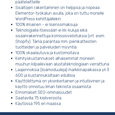
päätelaitteille
Sisältöjen rakentaminen on helppoa ja nopeaa
Elementor-työkalun avulla, joka on tuttu monelle
WordPress kehittäjällekin
100% ilmainen - ei lisenssimaksuja
Teknologialla itsessään ei kk-kuluja eikä
sisäänrakennettuja komissioveloituksia (vrt. esim.
Shopify). Tämä parantaa mm. pienikatteisten
tuotteiden ja palveluiden myyntiä.
100% skaalautuva ja kustomoitava
Kehityskustannukset alhaisemmat moneen
muuhun kilpailevaan alustateknologiaan verrattuna
Laajennoksia (lisämoduuleja) markkinapaikassa yli 3
600 ja kustannuksiltaan edullisia
Käyttöliittymä on yksinkertainen ja intuitiivinen ja
käyttö onnistuu ilman teknistä osaamista
Erinomaiset SEO-ominaisuudet
Saatavilla 75 kieliversiota
Käytössä 195 eri maassa