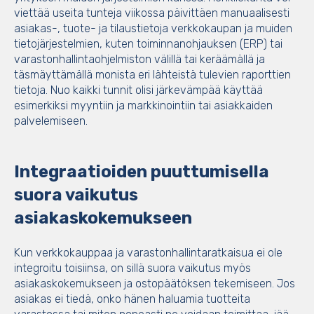
viettää useita tunteja viikossa päivittäen manuaalisesti
asiakas-, tuote- ja tilaustietoja verkkokaupan ja muiden
tietojärjestelmien, kuten toiminnanohjauksen (ERP) tai
varastonhallintaohjelmiston välillä tai keräämällä ja
täsmäyttämällä monista eri lähteistä tulevien raporttien
tietoja. Nuo kaikki tunnit olisi järkevämpää käyttää
esimerkiksi myyntiin ja markkinointiin tai asiakkaiden
palvelemiseen.
Integraatioiden puuttumisella
suora vaikutus
asiakaskokemukseen
Kun verkkokauppaa ja varastonhallintaratkaisua ei ole
integroitu toisiinsa, on sillä suora vaikutus myös
asiakaskokemukseen ja ostopäätöksen tekemiseen. Jos
asiakas ei tiedä, onko hänen haluamia tuotteita