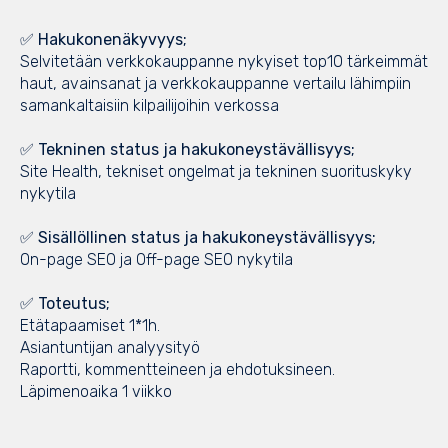
✅ Hakukonenäkyvyys;
Selvitetään verkkokauppanne nykyiset top10 tärkeimmät
haut, avainsanat ja verkkokauppanne vertailu lähimpiin
samankaltaisiin kilpailijoihin verkossa
✅ Tekninen status ja hakukoneystävällisyys;
Site Health, tekniset ongelmat ja tekninen suorituskyky
nykytila
✅ Sisällöllinen status ja hakukoneystävällisyys;
On-page SEO ja Off-page SEO nykytila
✅ Toteutus;
Etätapaamiset 1*1h.
Asiantuntijan analyysityö
Raportti, kommentteineen ja ehdotuksineen.
Läpimenoaika 1 viikko