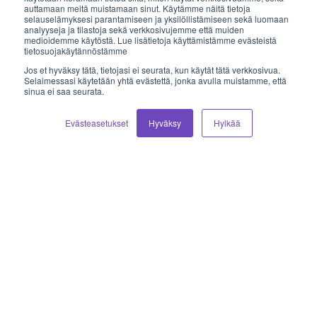
auttamaan meitä muistamaan sinut. Käytämme näitä tietoja
Sähköposti
selauselämyksesi parantamiseen ja yksilöllistämiseen sekä luomaan
analyyseja ja tilastoja sekä verkkosivujemme että muiden
medioidemme käytöstä. Lue lisätietoja käyttämistämme evästeistä
myynti@vilkas.fi
tietosuojakäytännöstämme
Jos et hyväksy tätä, tietojasi ei seurata, kun käytät tätä verkkosivua.
laskutus@vilkas.fi
Selaimessasi käytetään yhtä evästettä, jonka avulla muistamme, että
sinua ei saa seurata.
tuki@vilkas.fi
Evästeasetukset
Hyväksy
Hylkää
markkinointi@vilkas.fi
etunimi.sukunimi@vilkas.fi
© 2026 Vilkas Group Oy.