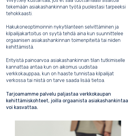
Viivyttely kustantaa, jos et saa tuottamaasi sisältöä
tekemään asiakashankinnan työtä puolestasi tarpeeksi
tehokkaasti.
Hakukoneoptimoinnin nykytilanteen selvittäminen ja
kilpailijakartoitus on syytä tehdä aina kun suunnittelee
orgaanisen asiakashankinnan toimenpiteitä tai niiden
kehittämistä.
Erityistä painoarvoa asiakashankinnan tilan tutkimiselle
kannattaa antaa kun on aikomus uudistaa
verkkokauppaa, kun on haaste tunnistaa kilpailijat
verkossa tai niistä on tarve saada lisää tietoa.
Tarjoamamme palvelu paljastaa verkkokaupan
kehittämiskohteet, joilla orgaanista asiakashankintaa
voi kasvattaa.