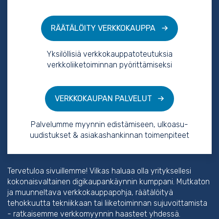
RÄÄTÄLÖITY VERKKOKAUPPA
Yksilöllisiä verkkokauppatoteutuksia
verkkoliiketoiminnan pyörittämiseksi
VERKKOKAUPAN PALVELUT
Palvelumme myynnin edistämiseen, ulkoasu-
uudistukset & asiakashankinnan toimenpiteet
Tervetuloa sivuillemme! Vilkas haluaa olla yrityksellesi
kokonaisvaltainen digikaupankäynnin kumppani. Mutkaton
ja muunneltava verkkokauppapohja, räätälöityä
tehokkuutta tekniikkaan tai liiketoiminnan sujuvoittamista
- ratkaisemme verkkomyynnin haasteet yhdessä.