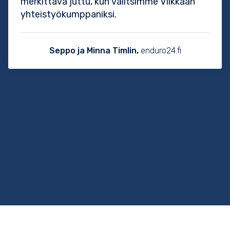
merkittävä juttu, kun valitsimme Vilkkaan
yhteistyökumppaniksi.
Seppo ja Minna Timlin,
enduro24.fi