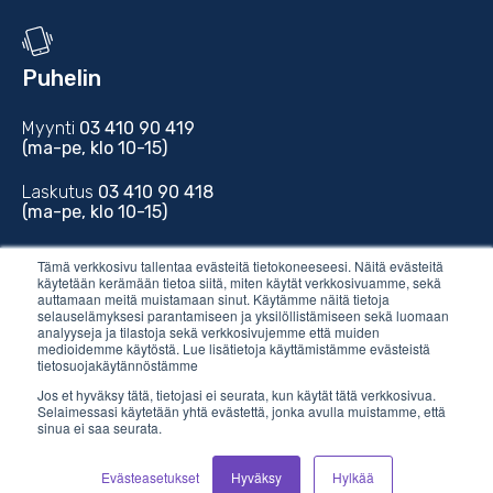
Puhelin
Myynti
03 410 90 419
(ma-pe, klo 10-15)
Laskutus
03 410 90 418
(ma-pe, klo 10-15)
Tuki
03 410 90 412
Tämä verkkosivu tallentaa evästeitä tietokoneeseesi. Näitä evästeitä
(ma-to, klo 10-16)
käytetään kerämään tietoa siitä, miten käytät verkkosivuamme, sekä
auttamaan meitä muistamaan sinut. Käytämme näitä tietoja
selauselämyksesi parantamiseen ja yksilöllistämiseen sekä luomaan
analyyseja ja tilastoja sekä verkkosivujemme että muiden
medioidemme käytöstä. Lue lisätietoja käyttämistämme evästeistä
tietosuojakäytännöstämme
Jos et hyväksy tätä, tietojasi ei seurata, kun käytät tätä verkkosivua.
Sähköposti
Selaimessasi käytetään yhtä evästettä, jonka avulla muistamme, että
sinua ei saa seurata.
myynti@vilkas.fi
Evästeasetukset
Hyväksy
Hylkää