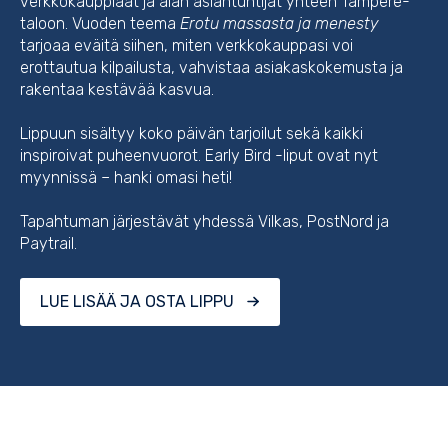
verkkokauppiaat ja alan asiantuntijat yhteen Tampere-
taloon. Vuoden teema
Erotu massasta ja menesty
tarjoaa eväitä siihen, miten verkkokauppasi voi
erottautua kilpailusta, vahvistaa asiakaskokemusta ja
rakentaa kestävää kasvua.
Lippuun sisältyy koko päivän tarjoilut sekä kaikki
inspiroivat puheenvuorot. Early Bird -liput ovat nyt
myynnissä – hanki omasi heti!
Tapahtuman järjestävät yhdessä Vilkas, PostNord ja
Paytrail.
LUE LISÄÄ JA OSTA LIPPU