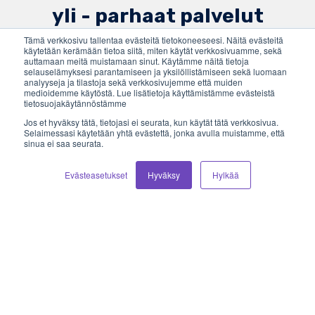
yli - parhaat palvelut
verkkokauppiaalle
Tämä verkkosivu tallentaa evästeitä tietokoneeseesi. Näitä evästeitä
käytetään kerämään tietoa siitä, miten käytät verkkosivuamme, sekä
auttamaan meitä muistamaan sinut. Käytämme näitä tietoja
selauselämyksesi parantamiseen ja yksilöllistämiseen sekä luomaan
analyyseja ja tilastoja sekä verkkosivujemme että muiden
Valmis "tee-se-itse" verkkokauppa - Vilkas
medioidemme käytöstä. Lue lisätietoja käyttämistämme evästeistä
tietosuojakäytännöstämme
Now
Jos et hyväksy tätä, tietojasi ei seurata, kun käytät tätä verkkosivua.
Selaimessasi käytetään yhtä evästettä, jonka avulla muistamme, että
Yksilöllinen verkkokauppa? Ota yhteyttä
sinua ei saa seurata.
Evästeasetukset
Hyväksy
Hylkää