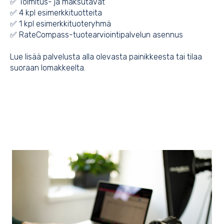
✅ Toimitus- ja maksutavat
✅ 4 kpl esimerkkituotteita
✅ 1 kpl esimerkkituoteryhmä
✅ RateCompass-tuotearviointipalvelun asennus
Lue lisää palvelusta alla olevasta painikkeesta tai tilaa
suoraan lomakkeelta.