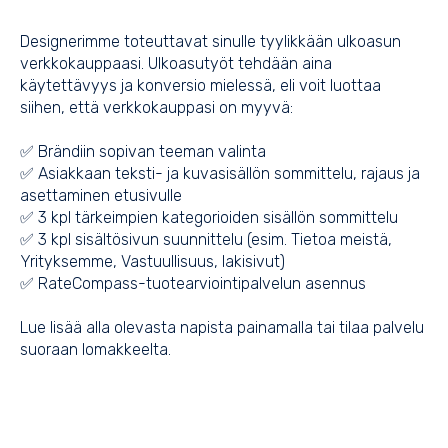
Designerimme toteuttavat sinulle tyylikkään ulkoasun
verkkokauppaasi. Ulkoasutyöt tehdään aina
käytettävyys ja konversio mielessä, eli voit luottaa
siihen, että verkkokauppasi on myyvä:
✅ Brändiin sopivan teeman valinta
✅ Asiakkaan teksti- ja kuvasisällön sommittelu, rajaus ja
asettaminen etusivulle
✅ 3 kpl tärkeimpien kategorioiden sisällön sommittelu
✅ 3 kpl sisältösivun suunnittelu (esim. Tietoa meistä,
Yrityksemme, Vastuullisuus, lakisivut)
✅ RateCompass-tuotearviointipalvelun asennus
Lue lisää alla olevasta napista painamalla tai tilaa palvelu
suoraan lomakkeelta.