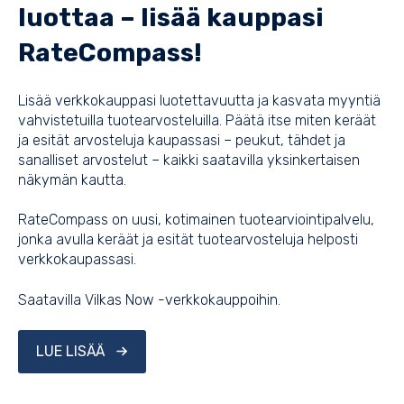
luottaa – lisää kauppasi
RateCompass!
Lisää verkkokauppasi luotettavuutta ja kasvata myyntiä
vahvistetuilla tuotearvosteluilla.
Päätä itse miten keräät
ja esität arvosteluja kaupassasi – peukut, tähdet ja
sanalliset arvostelut – kaikki saatavilla yksinkertaisen
näkymän kautta.
RateCompass on uusi, kotimainen tuotearviointipalvelu,
jonka avulla keräät ja esität tuotearvosteluja helposti
verkkokaupassasi.
Saatavilla Vilkas Now -verkkokauppoihin.
LUE LISÄÄ