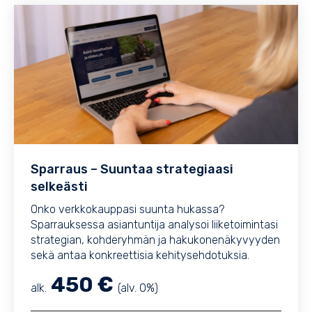
Sparraus – Suuntaa strategiaasi
selkeästi
Onko verkkokauppasi suunta hukassa?
Sparrauksessa asiantuntija analysoi liiketoimintasi
strategian, kohderyhmän ja hakukonenäkyvyyden
sekä antaa konkreettisia kehitysehdotuksia.
450 €
alk.
(alv. 0%)