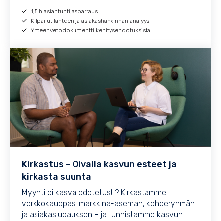
1,5 h asiantuntijasparraus
Kilpailutilanteen ja asiakashankinnan analyysi
Yhteenvetodokumentti kehitysehdotuksista
Kirkastus – Oivalla kasvun esteet ja
kirkasta suunta
Myynti ei kasva odotetusti? Kirkastamme
verkkokauppasi markkina-aseman, kohderyhmän
ja asiakaslupauksen – ja tunnistamme kasvun