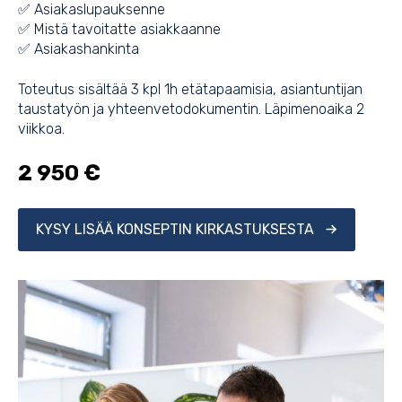
✅ Asiakaslupauksenne
✅ Mistä tavoitatte asiakkaanne
✅ Asiakashankinta
Toteutus sisältää 3 kpl 1h etätapaamisia, asiantuntijan
taustatyön ja yhteenvetodokumentin. Läpimenoaika 2
viikkoa.
2 950 €
KYSY LISÄÄ KONSEPTIN KIRKASTUKSESTA