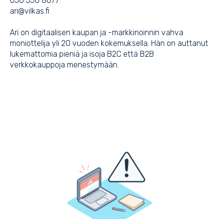
050 550 8077
ari@vilkas.fi
Ari on digitaalisen kaupan ja -markkinoinnin vahva
moniottelija yli 20 vuoden kokemuksella. Hän on auttanut
lukemattomia pieniä ja isoja B2C että B2B
verkkokauppoja menestymään.