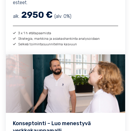
esteet.
2950 €
alk.
(alv. 0%)
3 x 1 h etätapaamista
Strategia, markkina ja asiakashankinta analysoidaan
Selkeä toimintasuunnitelma kasvuun
Konseptointi – Luo menestyvä
verkkokauppamalli