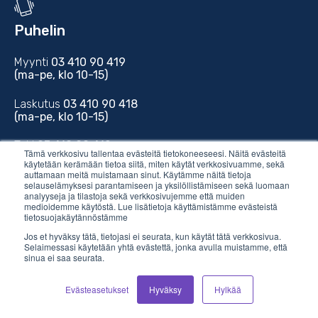
Puhelin
Myynti
03 410 90 419
(ma-pe, klo 10-15)
Laskutus
03 410 90 418
(ma-pe, klo 10-15)
Tuki
03 410 90 412
Tämä verkkosivu tallentaa evästeitä tietokoneeseesi. Näitä evästeitä
(ma-to, klo 10-16)
käytetään kerämään tietoa siitä, miten käytät verkkosivuamme, sekä
auttamaan meitä muistamaan sinut. Käytämme näitä tietoja
selauselämyksesi parantamiseen ja yksilöllistämiseen sekä luomaan
analyyseja ja tilastoja sekä verkkosivujemme että muiden
medioidemme käytöstä. Lue lisätietoja käyttämistämme evästeistä
tietosuojakäytännöstämme
Jos et hyväksy tätä, tietojasi ei seurata, kun käytät tätä verkkosivua.
Sähköposti
Selaimessasi käytetään yhtä evästettä, jonka avulla muistamme, että
sinua ei saa seurata.
myynti@vilkas.fi
Evästeasetukset
Hyväksy
Hylkää
laskutus@vilkas.fi