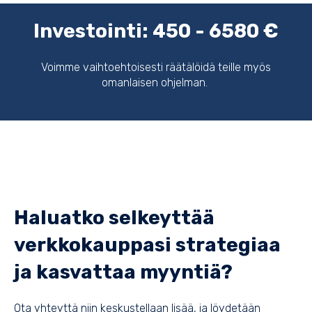
Investointi: 450 - 6580 €
Voimme vaihtoehtoisesti räätälöidä teille myös
omanlaisen ohjelman.
Haluatko selkeyttää
verkkokauppasi strategiaa
ja kasvattaa myyntiä?
Ota yhteyttä niin keskustellaan lisää, ja löydetään