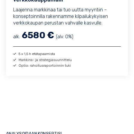
Laajenna markkinaa tai tuo uutta myyntiin –
konseptoinnilla rakennamme kilpailukykyisen
verkkokaupan perustan vahvalle kasvulle.
6580 €
alk.
(alv. 0%)
5 x 1,5 h etätapaamista
Markkina- ja strategiasuunnittelu
Optio: rahoitusraportoinnin tuki
ANALYSOIDAAN KONSEPTISI