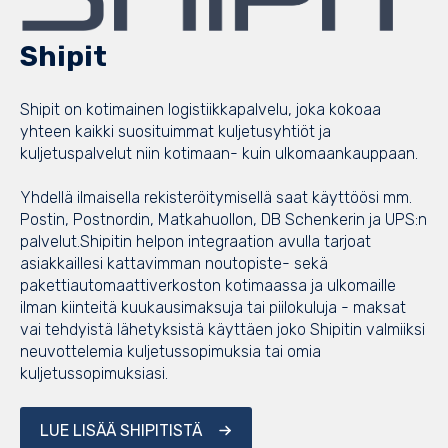
Shipit
Shipit on kotimainen logistiikkapalvelu, joka kokoaa
yhteen kaikki suosituimmat kuljetusyhtiöt ja
kuljetuspalvelut niin kotimaan- kuin ulkomaankauppaan.
Yhdellä ilmaisella rekisteröitymisellä saat käyttöösi mm.
Postin, Postnordin, Matkahuollon, DB Schenkerin ja UPS:n
palvelut.
Shipitin helpon integraation avulla tarjoat
asiakkaillesi kattavimman noutopiste- sekä
pakettiautomaattiverkoston kotimaassa ja ulkomaille
ilman kiinteitä kuukausimaksuja tai piilokuluja - maksat
vai tehdyistä lähetyksistä käyttäen joko Shipitin valmiiksi
neuvottelemia kuljetussopimuksia tai omia
kuljetussopimuksiasi.
LUE LISÄÄ SHIPITISTÄ