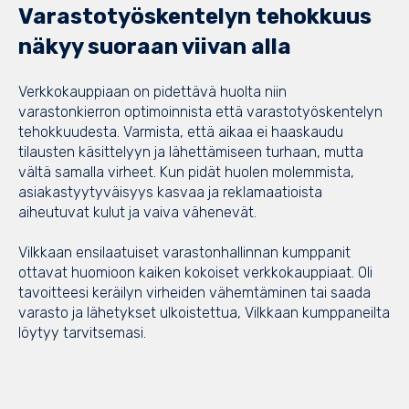
Varastotyöskentelyn tehokkuus
näkyy suoraan viivan alla
Verkkokauppiaan on pidettävä huolta niin
varastonkierron optimoinnista että varastotyöskentelyn
tehokkuudesta. Varmista, että aikaa ei haaskaudu
tilausten käsittelyyn ja lähettämiseen turhaan, mutta
vältä samalla virheet. Kun pidät huolen molemmista,
asiakastyytyväisyys kasvaa ja reklamaatioista
aiheutuvat kulut ja vaiva vähenevät.
Vilkkaan ensilaatuiset varastonhallinnan kumppanit
ottavat huomioon kaiken kokoiset verkkokauppiaat. Oli
tavoitteesi keräilyn virheiden vähemtäminen tai saada
varasto ja lähetykset ulkoistettua, Vilkkaan kumppaneilta
löytyy tarvitsemasi.