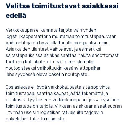
Valitse toimitustavat asiakkaasi
edellä
Verkkokaupan ei kannata tarjota vain yhden
logistiikkaoperaattorin muutamaa toimitustapaa, vaan
vaihtoehtoja on hyvä olla tarjolla monipuolisemmin.
Asiakkaiden tilanteet vaihtelevat ja esimerkiksi
sairastapauksissa asiakas saattaa haluta ehdottomasti
tuotteen kotiinkuljetettuna. Tai kesälomalla
noutopisteeksi valikoituukin kesänviettopaikan
läheisyydessä oleva paketin noutopiste.
Jos asiakas ei löydä verkkokaupasta sitä sopivinta
toimitustapaa, saattaa kaupat jäädä tekemättä ja
asiakas siirtyy toiseen verkkokauppaan, jossa kyseinen
toimitustapa on tarjolla. Vilkkaan asiakkaana saat suoran
liitynnän useisiin logistiikan ratkaisuita tarjoaviin
palveluihin, tutustu niihin alta.