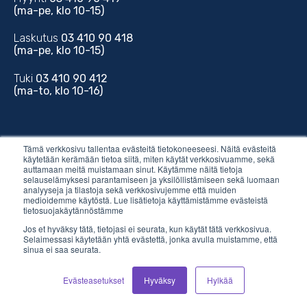
(ma-pe, klo 10-15)
Laskutus
03 410 90 418
(ma-pe, klo 10-15)
Tuki
03 410 90 412
(ma-to, klo 10-16)
Tämä verkkosivu tallentaa evästeitä tietokoneeseesi. Näitä evästeitä
käytetään kerämään tietoa siitä, miten käytät verkkosivuamme, sekä
auttamaan meitä muistamaan sinut. Käytämme näitä tietoja
Sähköposti
selauselämyksesi parantamiseen ja yksilöllistämiseen sekä luomaan
analyyseja ja tilastoja sekä verkkosivujemme että muiden
medioidemme käytöstä. Lue lisätietoja käyttämistämme evästeistä
myynti@vilkas.fi
tietosuojakäytännöstämme
Jos et hyväksy tätä, tietojasi ei seurata, kun käytät tätä verkkosivua.
laskutus@vilkas.fi
Selaimessasi käytetään yhtä evästettä, jonka avulla muistamme, että
sinua ei saa seurata.
tuki@vilkas.fi
Evästeasetukset
Hyväksy
Hylkää
markkinointi@vilkas.fi