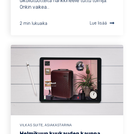
ulkoilutuotteita hankkineelle tuttu toimija.
Onkin vaikea...
2 min lukuaika
Lue lisää
VILKAS SUITE
,
ASIAKASTARINA
Helmikuun kuukauden kauppa