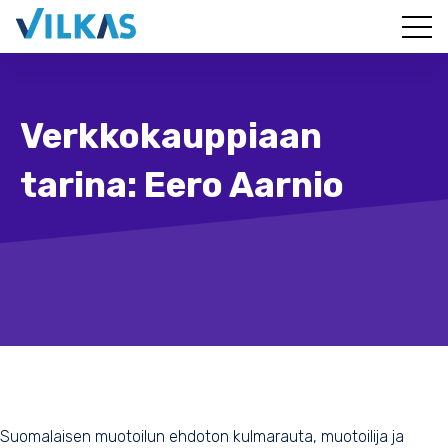
Verkkokauppiaan
tarina: Eero Aarnio
Suomalaisen muotoilun ehdoton kulmarauta, muotoilija ja