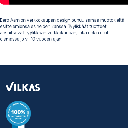
Eero Aarnion verkkokaupan design puhuu samaa muotokieltä
esittelemiensä esineiden kanssa. Tyylikkäät tuotteet
ansaitsevat tyylikkään verkkokaupan, joka onkin ollut
olemassa jo yli 10 vuoden ajan!