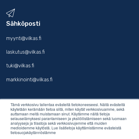
Sähköposti
myynti@vilkas.fi
laskutus@vilkas.fi
tuki@vilkas.fi
markkinointi@vilkas.fi
Tämä verkkosivu tallentaa evästeitä tietokoneeseesi. Näitä evästeitä
etunimi.sukunimi@vilkas.fi
käytetään kerämään tietoa siitä, miten käytät verkkosivuamme, sekä
auttamaan meitä muistamaan sinut. Käytämme näitä tietoja
selauselämyksesi parantamiseen ja yksilöllistämiseen sekä luomaan
analyyseja ja tilastoja sekä verkkosivujemme että muiden
medioidemme käytöstä. Lue lisätietoja käyttämistämme evästeistä
tietosuojakäytännöstämme