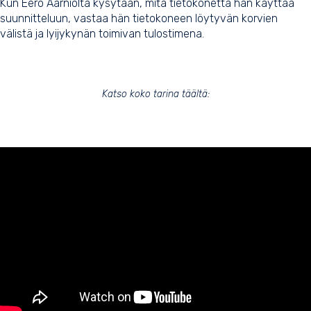
Kun Eero Aarniolta kysytään, mitä tietokonetta hän käyttää
suunnitteluun, vastaa hän tietokoneen löytyvän korvien
välistä ja lyijykynän toimivan tulostimena.
Katso koko tarina täältä: