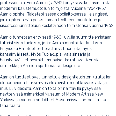
professori h.c. Eero Aarnio (s. 1932) on yksi vaikuttavimmista
modernin kalustemuotoilun toimijoista. Vuosina 1954-1957
Aarnio opiskeli Taideteollisessa oppilaitoksessa Helsingissä,
jonka jälkeen hän perusti oman teolliseen muotoiluun ja
sisustussuunnitteluun keskittyneen toimistonsa vuonna 1962.
Aarnio tunnetaan erityisesti 1960-luvulla suunnittelemistaan
futuristisista tuoleista, jotka Aarnio muotoili lasikuidusta.
Erityisesti
Pallotuoli
on herättänyt huomiota myös
kansainvälisesti. Myös
Tuplakupla-valaisinsarja
ja
hauskanväriset absraktit muoviset koirat ovat ikonisia
esimerkkejä Aarnion ajattomasta designista.
Aarnion tuotteet ovat tunnettuja designtietoisten kuluttajien
olohuoneiden lisäksi myös elokuvista, muotikuvauksista ja
musiikkivideoista. Aarnion töitä on nähtävillä pysyvissä
näyttelyissä esimerkiksi Museum of Modern Artissa New
Yorkissa ja Victoria and Albert Museumissa Lontoossa.
Lue
lisää täältä.