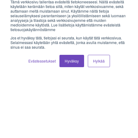
Tämä verkkosivu tallentaa evästeitä tietokoneeseesi. Näitä evästeitä
käytetään kerämään tietoa siitä, miten käytät verkkosivuamme, sekä
auttamaan meitä muistamaan sinut. Käytämme näitä tietoja
Sähköposti
selauselämyksesi parantamiseen ja yksilöllistämiseen sekä luomaan
analyyseja ja tilastoja sekä verkkosivujemme että muiden
medioidemme käytöstä. Lue lisätietoja käyttämistämme evästeistä
myynti@vilkas.fi
tietosuojakäytännöstämme
Jos et hyväksy tätä, tietojasi ei seurata, kun käytät tätä verkkosivua.
laskutus@vilkas.fi
Selaimessasi käytetään yhtä evästettä, jonka avulla muistamme, että
sinua ei saa seurata.
tuki@vilkas.fi
Evästeasetukset
Hyväksy
Hylkää
markkinointi@vilkas.fi
etunimi.sukunimi@vilkas.fi