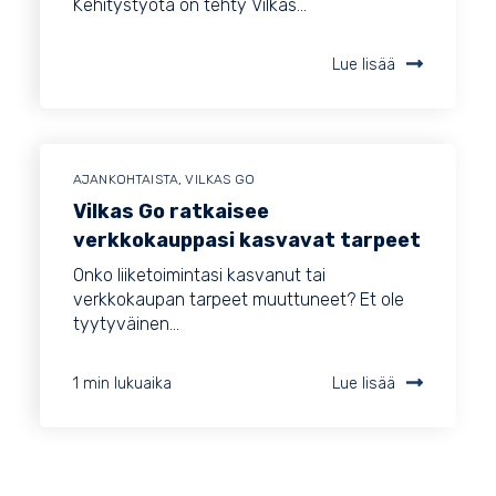
Kehitystyötä on tehty Vilkas...
Lue lisää
AJANKOHTAISTA
,
VILKAS GO
Vilkas Go ratkaisee
verkkokauppasi kasvavat tarpeet
Onko liiketoimintasi kasvanut tai
verkkokaupan tarpeet muuttuneet? Et ole
tyytyväinen...
1 min lukuaika
Lue lisää