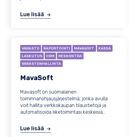
Lue lisää
VARASTO
RAPORTOINTI
MAVASOFT
KASSA
LASKUTUS
CRM
RESKONTRA
VARASTONHALLINTA
MavaSoft
Mavasoft on suomalainen
toiminnanohjausjärjestelmä, jonka avulla
voit hallita verkkokaupan tilaustietoja ja
automatisoida liiketoimintasi keskeisiä...
Lue lisää