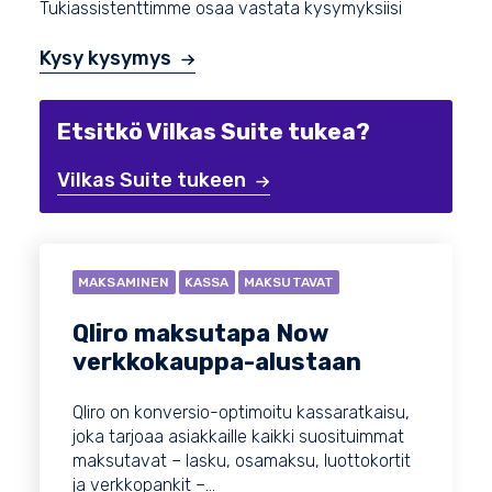
Tukiassistenttimme osaa vastata kysymyksiisi
Kysy kysymys
Etsitkö Vilkas Suite tukea?
Vilkas Suite tukeen
MAKSAMINEN
KASSA
MAKSUTAVAT
Qliro maksutapa Now
verkkokauppa-alustaan
Qliro on konversio-optimoitu kassaratkaisu,
joka tarjoaa asiakkaille kaikki suosituimmat
maksutavat – lasku, osamaksu, luottokortit
ja verkkopankit –...