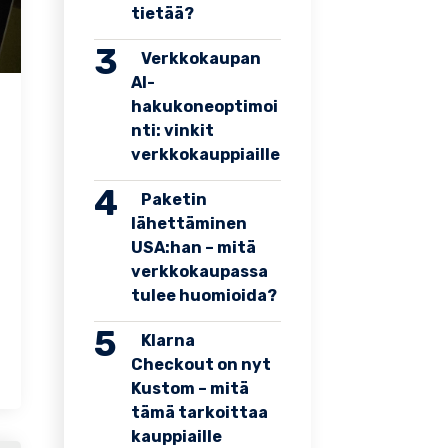
tietää?
Verkkokaupan
AI-
hakukoneoptimoi
nti: vinkit
verkkokauppiaille
Paketin
lähettäminen
USA:han – mitä
verkkokaupassa
tulee huomioida?
Klarna
Checkout on nyt
Kustom – mitä
tämä tarkoittaa
kauppiaille