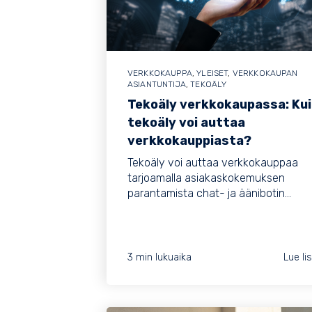
VERKKOKAUPPA
,
YLEISET
,
VERKKOKAUPAN
ASIANTUNTIJA
,
TEKOÄLY
Tekoäly verkkokaupassa: Ku
tekoäly voi auttaa
verkkokauppiasta?
Tekoäly voi auttaa verkkokauppaa
tarjoamalla asiakaskokemuksen
parantamista chat- ja äänibotin...
3 min lukuaika
Lue li