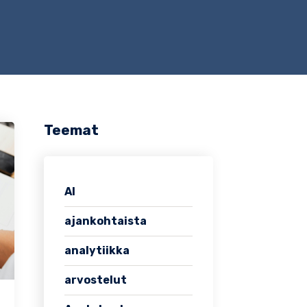
Teemat
AI
ajankohtaista
analytiikka
arvostelut