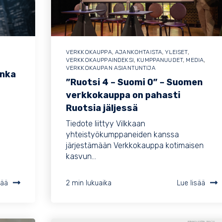
VERKKOKAUPPA
,
AJANKOHTAISTA
,
YLEISET
,
VERKKOKAUPPAINDEKSI
,
KUMPPANUUDET
,
MEDIA
,
VERKKOKAUPAN ASIANTUNTIJA
inka
”Ruotsi 4 – Suomi 0” – Suomen
verkkokauppa on pahasti
Ruotsia jäljessä
Tiedote liittyy Vilkkaan
yhteistyökumppaneiden kanssa
järjestämään Verkkokauppa kotimaisen
kasvun...
sää
2 min lukuaika
Lue lisää