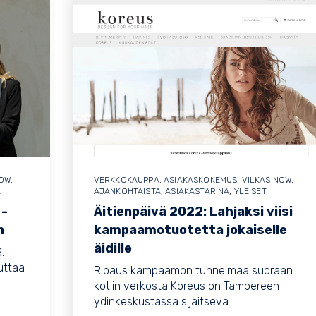
NOW
,
VERKKOKAUPPA
,
ASIAKASKOKEMUS
,
VILKAS NOW
,
A
AJANKOHTAISTA
,
ASIAKASTARINA
,
YLEISET
 -
Äitienpäivä 2022: Lahjaksi viisi
n
kampaamotuotetta jokaiselle
äidille
.
uttaa
Ripaus kampaamon tunnelmaa suoraan
kotiin verkosta Koreus on Tampereen
ydinkeskustassa sijaitseva...