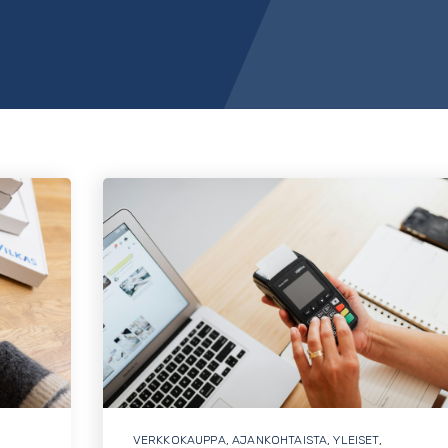
VERKKOKAUPPA
,
AJANKOHTAISTA
,
YLEISET
,