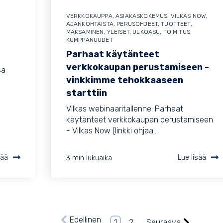
VERKKOKAUPPA
,
ASIAKASKOKEMUS
,
VILKAS NOW
,
AJANKOHTAISTA
,
PERUSOHJEET
,
TUOTTEET
,
MAKSAMINEN
,
YLEISET
,
ULKOASU
,
TOIMITUS
,
KUMPPANUUDET
Parhaat käytänteet
verkkokaupan perustamiseen -
sa
vinkkimme tehokkaaseen
starttiin
Vilkas webinaaritallenne: Parhaat
käytänteet verkkokaupan perustamiseen
- Vilkas Now (linkki ohjaa...
sää
3 min lukuaika
Lue lisää
Edellinen
1
2
Seuraava