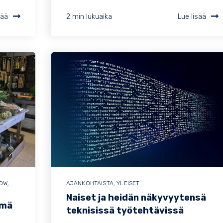
sää
2 min lukuaika
Lue lisää
NOW
,
AJANKOHTAISTA
,
YLEISET
Naiset ja heidän näkyvyytensä
ämä
teknisissä työtehtävissä