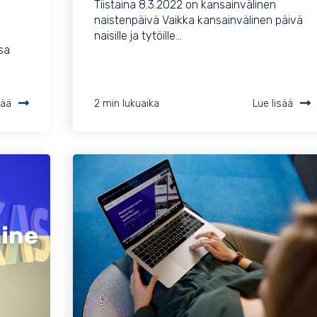
Tiistaina 8.3.2022 on kansainvälinen
naistenpäivä Vaikka kansainvälinen päivä
naisille ja tytöille...
sa
sää
2 min lukuaika
Lue lisää