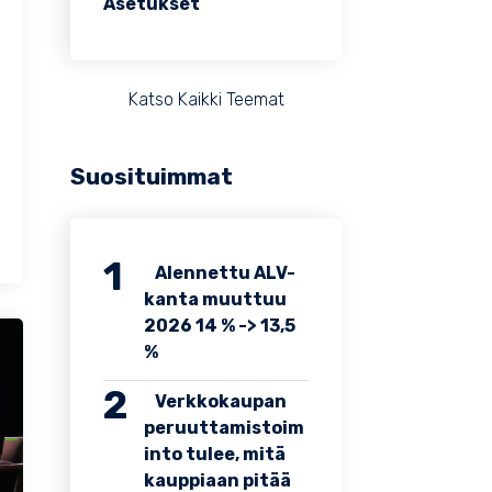
Asetukset
Katso Kaikki Teemat
Suosituimmat
Alennettu ALV-
kanta muuttuu
2026 14 % -> 13,5
%
Verkkokaupan
peruuttamistoim
into tulee, mitä
kauppiaan pitää