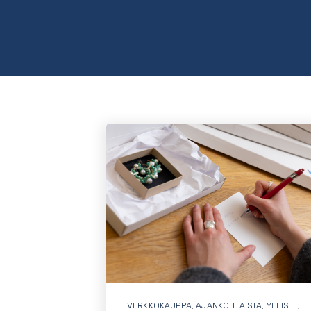
VERKKOKAUPPA
,
AJANKOHTAISTA
,
YLEISET
,