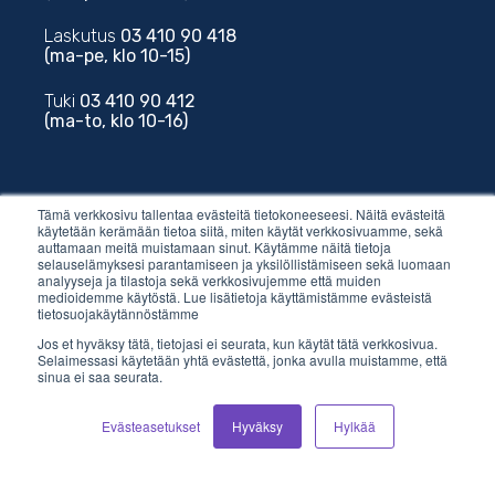
Laskutus
03 410 90 418
(ma-pe, klo 10-15)
Tuki
03 410 90 412
(ma-to, klo 10-16)
Tämä verkkosivu tallentaa evästeitä tietokoneeseesi. Näitä evästeitä
käytetään kerämään tietoa siitä, miten käytät verkkosivuamme, sekä
auttamaan meitä muistamaan sinut. Käytämme näitä tietoja
Sähköposti
selauselämyksesi parantamiseen ja yksilöllistämiseen sekä luomaan
analyyseja ja tilastoja sekä verkkosivujemme että muiden
medioidemme käytöstä. Lue lisätietoja käyttämistämme evästeistä
myynti@vilkas.fi
tietosuojakäytännöstämme
Jos et hyväksy tätä, tietojasi ei seurata, kun käytät tätä verkkosivua.
laskutus@vilkas.fi
Selaimessasi käytetään yhtä evästettä, jonka avulla muistamme, että
sinua ei saa seurata.
tuki@vilkas.fi
Evästeasetukset
Hyväksy
Hylkää
markkinointi@vilkas.fi