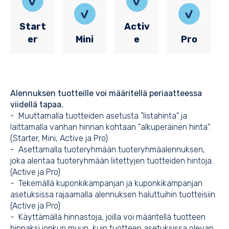
Start
Activ
er
Mini
e
Pro
Alennuksen tuotteille voi määritellä periaatteessa
viidellä tapaa.
- Muuttamalla tuotteiden asetusta "listahinta" ja
laittamalla vanhan hinnan kohtaan "alkuperäinen hinta".
(Starter, Mini, Active ja Pro)
- Asettamalla tuoteryhmään tuoteryhmäalennuksen,
joka alentaa tuoteryhmään liitettyjen tuotteiden hintoja.
(Active ja Pro)
- Tekemällä kuponkikampanjan ja kuponkikampanjan
asetuksissa rajaamalla alennuksen haluttuihin tuotteisiin.
(Active ja Pro)
- Käyttämällä hinnastoja, joilla voi määritellä tuotteen
hinnaksi jonkun muun, kuin tuotteen asetuksissa olevan