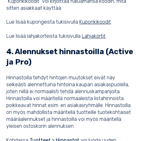
"Kuponkikoodit" voi kirjoittaa haluamansa koodin, mitä
sitten asiakkaat käyttää.
Lue lisää kupongeista tukisivulla
Kuponkikoodit
.
Lue lisää lahjakorteista tukisivulla
Lahjakortit
.
4. Alennukset hinnastoilla (Active
ja Pro)
Hinnastoilla tehdyt hintojen muutokset eivät näy
selkeästi alennettuina hintoina kaupan asiakaspuolella,
joten niillä ei normaalisti tehdä alennuskampanjoita.
Hinnastoilla voi määritellä normaaleista listahinnoista
poikkeavat hinnat esim. eri asiakasryhmälle. Hinnastoilla
on myös mahdollista määritellä tuotteille tuotekohtaiset
määräalennukset ja hinnastoilla voi myös määritellä
yleisen ostoskorin alennuksen.
Kohdassa
Tuotteet > Hinnastot
voi luoda uuden