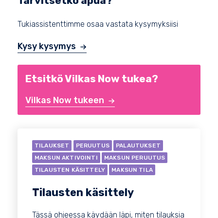
Tarvitsetko apua?
Tukiassistenttimme osaa vastata kysymyksiisi
Kysy kysymys
Etsitkö Vilkas Now tukea?
Vilkas Now tukeen
TILAUKSET
PERUUTUS
PALAUTUKSET
MAKSUN AKTIVOINTI
MAKSUN PERUUTUS
TILAUSTEN KÄSITTELY
MAKSUN TILA
Tilausten käsittely
Tässä ohjeessa käydään läpi, miten tilauksia