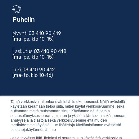
Puhelin
Myynti
03 410 90 419
(ma-pe, klo 10-15)
Laskutus
03 410 90 418
(ma-pe, klo 10-15)
Tuki
03 410 90 412
(ma-to, klo 10-16)
Tämä verkkosivu tallentaa evästeitä tietokoneeseesi. Näitä evästeitä
käytetään kerämään tietoa siitä, miten käytät verkkosivuamme, sekä
auttamaan meitä muistamaan sinut. Käytämme näitä tietoja
Sähköposti
selauselämyksesi parantamiseen ja yksilöllistämiseen sekä luomaan
analyyseja ja tilastoja sekä verkkosivujemme että muiden
medioidemme käytöstä. Lue lisätietoja käyttämistämme evästeistä
myynti@vilkas.fi
tietosuojakäytännöstämme
Jos et hyväksy tätä, tietojasi ei seurata, kun käytät tätä verkkosivua.