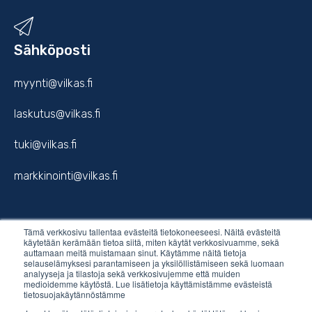
Sähköposti
myynti@vilkas.fi
laskutus@vilkas.fi
tuki@vilkas.fi
markkinointi@vilkas.fi
Tämä verkkosivu tallentaa evästeitä tietokoneeseesi. Näitä evästeitä
etunimi.sukunimi@vilkas.fi
käytetään kerämään tietoa siitä, miten käytät verkkosivuamme, sekä
auttamaan meitä muistamaan sinut. Käytämme näitä tietoja
selauselämyksesi parantamiseen ja yksilöllistämiseen sekä luomaan
analyyseja ja tilastoja sekä verkkosivujemme että muiden
medioidemme käytöstä. Lue lisätietoja käyttämistämme evästeistä
tietosuojakäytännöstämme