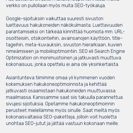
verkko on pullollaan myös muita SEO-työkaluja.
Google-sijoituksiin vaikuttaa suuresti sivuston
luettavuus hakukoneiden näkökulmasta. Luettavuuden
parantamiseksi on tärkeää kiinnittää huomiota mm. URL-
osoitteisiin, otsikointeihin, avainsanojen käyttöön, title-
tageihin, meta-kuvauksiin, sivuston hierarkiaan, kuvien
nimeämiseen ja mobiilioptimointiin. SEO eli Search Engine
Optimization on monimuotoinen ja jatkuvasti muuttuva
kokonaisuus, jonka opettelu ei aina ole yksinkertaista.
Asiantunteva tiimimme omaa yli kymmenen vuoden
kokemuksen hakukoneoptimoinnista ja kehittää
jatkuvasti osaamistaan hakukoneiden muuttuvassa
maailmassa. Kanssamme saat siis takuulla parannettua
sivujesi sijoituksia. Opetamme hakukoneoptimoinnin
perusteet mielellämme myös sinulle. Saat meiltä myös
kokonaisvaltaisia SEO-paketteja, jolloin voit huoletta
unohtaa SEO-jutut ja jättää vastuun kokonaan meille.