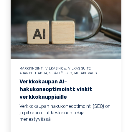
MARKKINOINTI
,
VILKAS NOW
,
VILKAS SUITE
,
AJANKOHTAISTA
,
SISÄLTÖ
,
SEO
,
METAKUVAUS
Verkkokaupan AI-
hakukoneoptimointi: vinkit
verkkokauppiaille
Verkkokaupan hakukoneoptimointi (SEO) on
jo pitkään ollut keskeinen tekijä
menestyvässä...