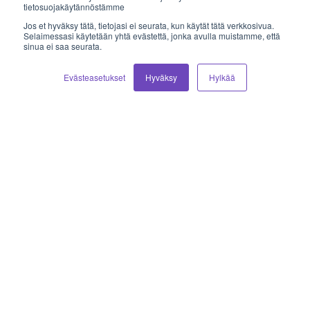
myynti@vilkas.fi
tietosuojakäytännöstämme
Jos et hyväksy tätä, tietojasi ei seurata, kun käytät tätä verkkosivua.
laskutus@vilkas.fi
Selaimessasi käytetään yhtä evästettä, jonka avulla muistamme, että
sinua ei saa seurata.
tuki@vilkas.fi
Evästeasetukset
Hyväksy
Hylkää
markkinointi@vilkas.fi
etunimi.sukunimi@vilkas.fi
© 2026 Vilkas Group Oy.
Tietosuojaseloste
.