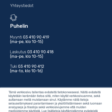
Yhteystiedot
Puhelin
Myynti
03 410 90 419
(ma-pe, klo 10-15)
Laskutus
03 410 90 418
(ma-pe, klo 10-15)
Tuki
03 410 90 412
(ma-to, klo 10-16)
Tämä verkkosivu tallentaa evästeitä tietokoneeseesi. Näitä evästeitä
käytetään kerämään tietoa siitä, miten käytät verkkosivuamme, sekä
auttamaan meitä muistamaan sinut. Käytämme näitä tietoja
Sähköposti
selauselämyksesi parantamiseen ja yksilöllistämiseen sekä luomaan
analyyseja ja tilastoja sekä verkkosivujemme että muiden
medioidemme käytöstä. Lue lisätietoja käyttämistämme evästeistä