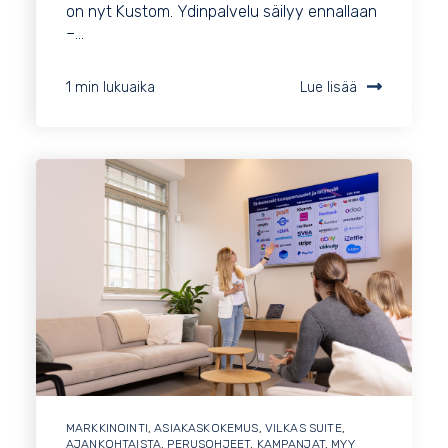
on nyt Kustom. Ydinpalvelu säilyy ennallaan
–...
1 min lukuaika
Lue lisää
MARKKINOINTI
,
ASIAKASKOKEMUS
,
VILKAS SUITE
,
AJANKOHTAISTA
,
PERUSOHJEET
,
KAMPANJAT
,
MYY