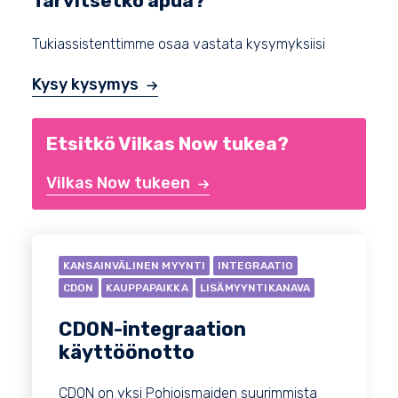
Tarvitsetko apua?
Tukiassistenttimme osaa vastata kysymyksiisi
Kysy kysymys
Etsitkö Vilkas Now tukea?
Vilkas Now tukeen
KANSAINVÄLINEN MYYNTI
INTEGRAATIO
CDON
KAUPPAPAIKKA
LISÄMYYNTIKANAVA
CDON-integraation
käyttöönotto
CDON on yksi Pohjoismaiden suurimmista