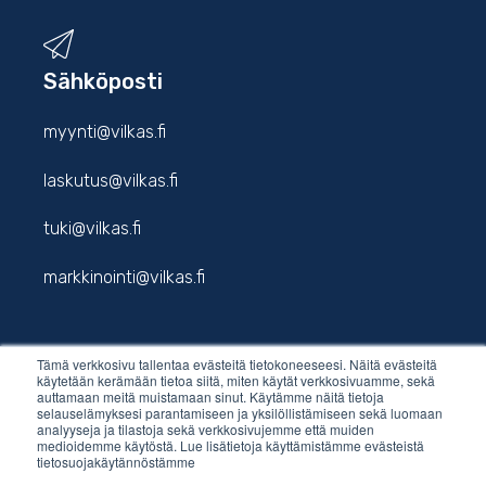
Sähköposti
myynti@vilkas.fi
laskutus@vilkas.fi
tuki@vilkas.fi
markkinointi@vilkas.fi
Tämä verkkosivu tallentaa evästeitä tietokoneeseesi. Näitä evästeitä
etunimi.sukunimi@vilkas.fi
käytetään kerämään tietoa siitä, miten käytät verkkosivuamme, sekä
auttamaan meitä muistamaan sinut. Käytämme näitä tietoja
selauselämyksesi parantamiseen ja yksilöllistämiseen sekä luomaan
analyyseja ja tilastoja sekä verkkosivujemme että muiden
medioidemme käytöstä. Lue lisätietoja käyttämistämme evästeistä
tietosuojakäytännöstämme