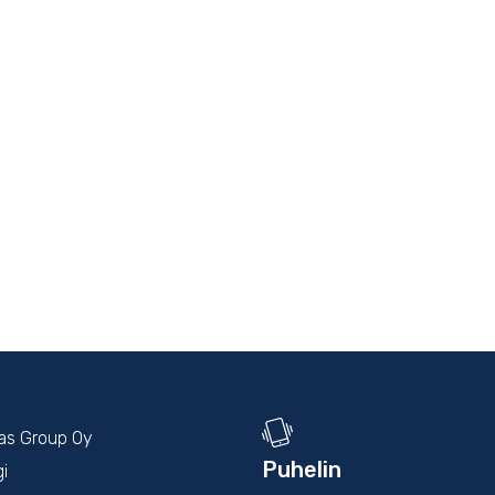
kas Group Oy
Puhelin
gi