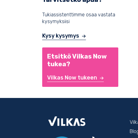
Tukiassistenttimme osaa vastata
kysymyksiisi
Kysy kysymys
Etsitkö Vilkas Now
tukea?
Vilkas Now tukeen
Vil
Blo