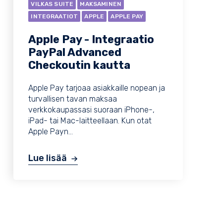
VILKAS SUITE
MAKSAMINEN
INTEGRAATIOT
APPLE
APPLE PAY
Apple Pay - Integraatio
PayPal Advanced
Checkoutin kautta
Apple Pay tarjoaa asiakkaille nopean ja
turvallisen tavan maksaa
verkkokaupassasi suoraan iPhone-,
iPad- tai Mac-laitteellaan. Kun otat
Apple Payn...
Lue lisää