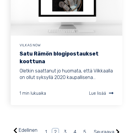
VILKAS NOW
Satu Rämön blogipostaukset
koottuna
Oletkin saattanut jo huomata, että Vilkkaalla
on ollut syksyllä 2020 kaupallisena...
1 min lukuaika
Lue lisää
Edellinen
1
2
3
4
5
Seuraava