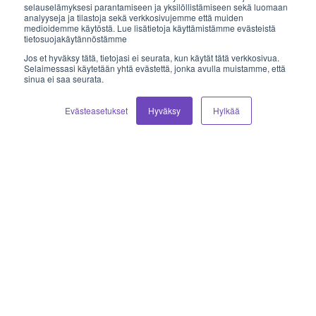
Sähköposti
selauselämyksesi parantamiseen ja yksilöllistämiseen sekä luomaan
analyyseja ja tilastoja sekä verkkosivujemme että muiden
medioidemme käytöstä. Lue lisätietoja käyttämistämme evästeistä
myynti@vilkas.fi
tietosuojakäytännöstämme
Jos et hyväksy tätä, tietojasi ei seurata, kun käytät tätä verkkosivua.
laskutus@vilkas.fi
Selaimessasi käytetään yhtä evästettä, jonka avulla muistamme, että
sinua ei saa seurata.
tuki@vilkas.fi
Evästeasetukset
Hyväksy
Hylkää
markkinointi@vilkas.fi
etunimi.sukunimi@vilkas.fi
© 2026 Vilkas Group Oy.
Tietosuojaseloste