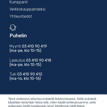
Kumppanit
Verkkokauppaindeksi
Yhteystiedot
Puhelin
Myynti
03 410 90 419
(ma-pe, klo 10-15)
Laskutus
03 410 90 418
(ma-pe, klo 10-15)
Tuki
03 410 90 412
(ma-to, klo 10-16)
Tämä verkkosivu tallentaa evästeitä tietokoneeseesi. Näitä evästeitä
käytetään kerämään tietoa siitä, miten käytät verkkosivuamme, sekä
auttamaan meitä muistamaan sinut. Käytämme näitä tietoja