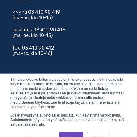
Myynti
03 410 90 419
(ma-pe, klo 10-15)
Laskutus
03 410 90 418
(ma-pe, klo 10-15)
Tuki
03 410 90 412
(ma-to, klo 10-16)
Tämä verkkosivu tallentaa evästeitä tietokoneeseesi. Näitä evästeitä
käytetään kerämään tietoa siitä, miten käytät verkkosivuamme, sekä
auttamaan meitä muistamaan sinut. Käytämme näitä tietoja
Sähköposti
selauselämyksesi parantamiseen ja yksilöllistämiseen sekä luomaan
analyyseja ja tilastoja sekä verkkosivujemme että muiden
medioidemme käytöstä. Lue lisätietoja käyttämistämme evästeistä
myynti@vilkas.fi
tietosuojakäytännöstämme
Jos et hyväksy tätä, tietojasi ei seurata, kun käytät tätä verkkosivua.
laskutus@vilkas.fi
Selaimessasi käytetään yhtä evästettä, jonka avulla muistamme, että
sinua ei saa seurata.
tuki@vilkas.fi