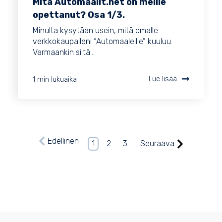
Mitä Automaalit.net on meille
opettanut? Osa 1/3.
Minulta kysytään usein, mitä omalle
verkkokaupalleni “Automaaleille” kuuluu.
Varmaankin siitä...
1 min lukuaika
Lue lisää
Edellinen
1
2
3
Seuraava