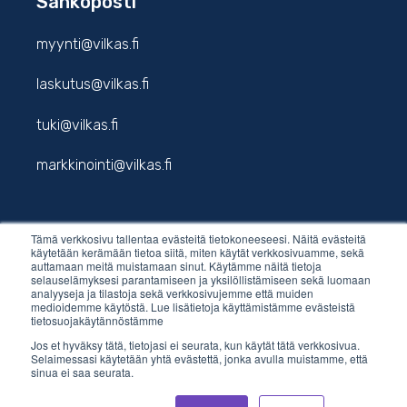
Sähköposti
myynti@vilkas.fi
laskutus@vilkas.fi
tuki@vilkas.fi
markkinointi@vilkas.fi
Tämä verkkosivu tallentaa evästeitä tietokoneeseesi. Näitä evästeitä
etunimi.sukunimi@vilkas.fi
käytetään kerämään tietoa siitä, miten käytät verkkosivuamme, sekä
auttamaan meitä muistamaan sinut. Käytämme näitä tietoja
selauselämyksesi parantamiseen ja yksilöllistämiseen sekä luomaan
analyyseja ja tilastoja sekä verkkosivujemme että muiden
medioidemme käytöstä. Lue lisätietoja käyttämistämme evästeistä
tietosuojakäytännöstämme
Jos et hyväksy tätä, tietojasi ei seurata, kun käytät tätä verkkosivua.
Selaimessasi käytetään yhtä evästettä, jonka avulla muistamme, että
sinua ei saa seurata.
© 2026 Vilkas Group Oy.
Tietosuojaseloste