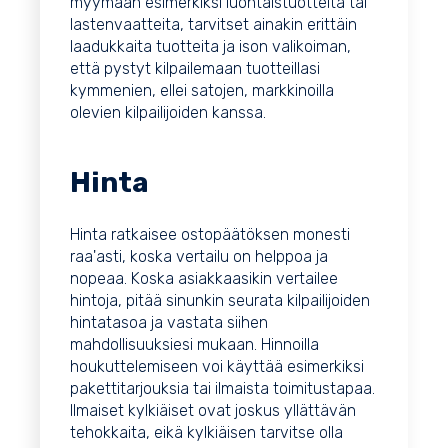
myymään esimerkiksi luontaistuotteita tai
lastenvaatteita, tarvitset ainakin erittäin
laadukkaita tuotteita ja ison valikoiman,
että pystyt kilpailemaan tuotteillasi
kymmenien, ellei satojen, markkinoilla
olevien kilpailijoiden kanssa.
Hinta
Hinta ratkaisee ostopäätöksen monesti
raa'asti, koska vertailu on helppoa ja
nopeaa. Koska asiakkaasikin vertailee
hintoja, pitää sinunkin seurata kilpailijoiden
hintatasoa ja vastata siihen
mahdollisuuksiesi mukaan. Hinnoilla
houkuttelemiseen voi käyttää esimerkiksi
pakettitarjouksia tai ilmaista toimitustapaa.
Ilmaiset kylkiäiset ovat joskus yllättävän
tehokkaita, eikä kylkiäisen tarvitse olla