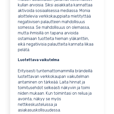
kullan arvoisia. Siksi asiakkaita kannattaa
aktivoida sosiaalisessa mediassa. Monia
aloittelevia verkkokauppiaita mietityttää
negatiivisen palautteen mahdollisuus
somessa. Se mahdollisuus on olemassa,
mutta ihmisillä on tapana arvioida
ostamiaan tuotteita hieman yläkanttiin,
eikä negatiivisia palautteita kannata liikaa
pelätä.
Luotettava vaikutelma
Erityisesti tuntemattomammilla brändeillä
luotettavan verkkokaupan vaikutelman
antaminen on tärkeää. Laita hinnat ja
toimitusehdot selkeästi näkyviin ja toimi
niiden mukaan. Kun toimintasi on reilua ja
avointa, näkyy se myös
nettikeskusteluissa ja
asiakasuskollisuudessa.