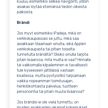
kuuluu esimerkiksi selkeä navigointi, jolloin
asiakas löytää etsimänsä tiedon oikeista
paikoista.
Brändi
Jos myyt esimerkiksi iPadeja, mikä on
verkkokaupassasi se juttu, mikä saa
asiakkaan tilaamaan sinulta, eikä
Applen
verkkokaupasta
tai joltain toiselta
tunnetulta brändiltä? Olisiko sinulla tarjota
jotain lisäarvoa, mitä muilta ei saa? Hinnalla
tai valikoimalla kilpaileminen ei tavallisesti
tule kyseeseen jättiläisiä vastaan
kisatessa, mutta pystyisitkö tarjoamaan
vaikka nopeamman toimitusajan,
henkilökohtaista palvelua, tuotteen
personointia tai jotain muuta lisäarvoa?
Jos brändisi ei ole vielä tunnettu, on
muiden asiakkaiden jakamat kokemukset