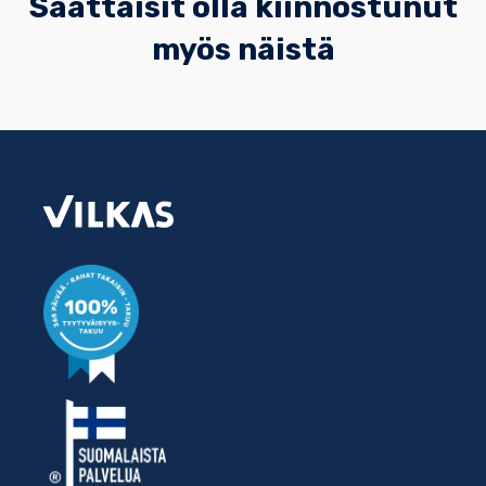
Saattaisit olla kiinnostunut
myös näistä