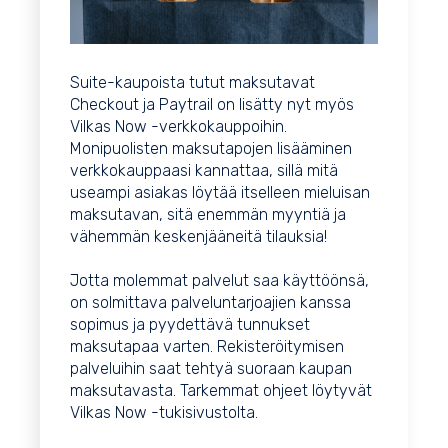
Suite-kaupoista tutut maksutavat
Checkout ja Paytrail on lisätty nyt myös
Vilkas Now -verkkokauppoihin.
Monipuolisten maksutapojen lisääminen
verkkokauppaasi kannattaa, sillä mitä
useampi asiakas löytää itselleen mieluisan
maksutavan, sitä enemmän myyntiä ja
vähemmän keskenjääneitä tilauksia!
Jotta molemmat palvelut saa käyttöönsä,
on solmittava palveluntarjoajien kanssa
sopimus ja pyydettävä tunnukset
maksutapaa varten. Rekisteröitymisen
palveluihin saat tehtyä suoraan kaupan
maksutavasta. Tarkemmat ohjeet löytyvät
Vilkas Now -tukisivustolta.