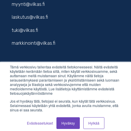
myynti@vilkas.fi
laskutus@vilkas.fi
tuki@vilkas.fi
markkinointi@vilkas.fi
Tämä verkkosivu tallentaa evästeitä tietokoneeseesi. Näitä evästeitä
etunimi.sukunimi@vilkas.fi
käytetään kerämään tietoa siitä, miten käytät verkkosivuamme, sekä
auttamaan meitä muistamaan sinut. Käytämme näitä tietoja
selauselämyksesi parantamiseen ja yksilöllistämiseen sekä luomaan
analyyseja ja tilastoja sekä verkkosivujemme että muiden
medioidemme käytöstä. Lue lisätietoja käyttämistämme evästeistä
tietosuojakäytännöstämme
Jos et hyväksy tätä, tietojasi ei seurata, kun käytät tätä verkkosivua.
Selaimessasi käytetään yhtä evästettä, jonka avulla muistamme, että
sinua ei saa seurata.
© 2026 Vilkas Group Oy.
Tietosuojaseloste
Evästeasetukset
Hyväksy
Hylkää
.