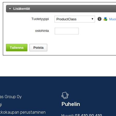
kas Group Oy
Puhelin
gi
kkokaupan perustaminen
Myynti
03 410 90 419