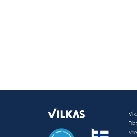
Vil
Blo
Ver