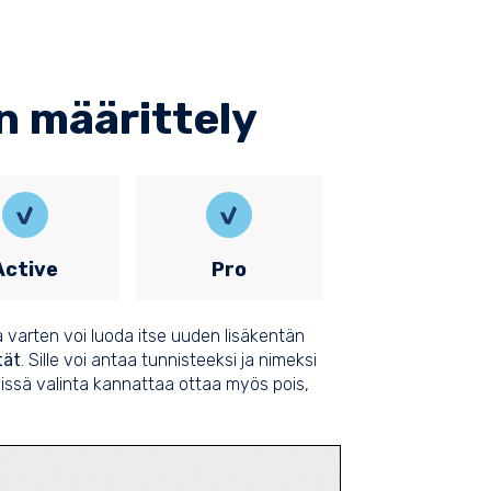
n määrittely
Active
Pro
tä varten voi luoda itse uuden lisäkentän
tät
. Sille voi antaa tunnisteeksi ja nimeksi
yvissä valinta kannattaa ottaa myös pois,