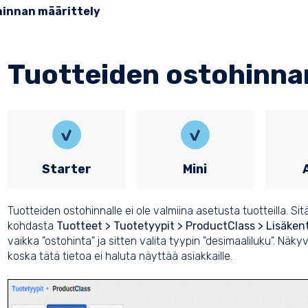
hinnan määrittely
Tuotteiden ostohinna
Starter
Mini
Tuotteiden ostohinnalle ei ole valmiina asetusta tuotteilla. Si
kohdasta
Tuotteet > Tuotetyypit > ProductClass > Lisäken
vaikka "ostohinta" ja sitten valita tyypin "desimaaliluku". Näk
koska tätä tietoa ei haluta näyttää asiakkaille.