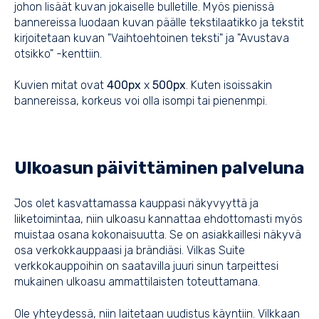
johon lisäät kuvan jokaiselle bulletille. Myös pienissä
bannereissa luodaan kuvan päälle tekstilaatikko ja tekstit
kirjoitetaan kuvan "Vaihtoehtoinen teksti" ja "Avustava
otsikko" -kenttiin.
Kuvien mitat ovat
400
px
x
500px
. Kuten isoissakin
bannereissa, korkeus voi olla isompi tai pienenmpi.
Ulkoasun päivittäminen palveluna
Jos olet kasvattamassa kauppasi näkyvyyttä ja
liiketoimintaa, niin ulkoasu kannattaa ehdottomasti myös
muistaa osana kokonaisuutta. Se on asiakkaillesi näkyvä
osa verkokkauppaasi ja brändiäsi. Vilkas Suite
verkkokauppoihin on saatavilla juuri sinun tarpeittesi
mukainen ulkoasu ammattilaisten toteuttamana.
Ole yhteydessä, niin laitetaan uudistus käyntiin. Vilkkaan