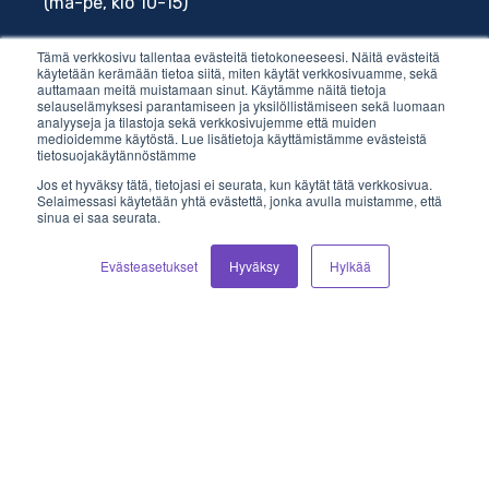
(ma-pe, klo 10-15)
Tuki
03 410 90 412
Tämä verkkosivu tallentaa evästeitä tietokoneeseesi. Näitä evästeitä
(ma-to, klo 10-16)
käytetään kerämään tietoa siitä, miten käytät verkkosivuamme, sekä
auttamaan meitä muistamaan sinut. Käytämme näitä tietoja
selauselämyksesi parantamiseen ja yksilöllistämiseen sekä luomaan
analyyseja ja tilastoja sekä verkkosivujemme että muiden
medioidemme käytöstä. Lue lisätietoja käyttämistämme evästeistä
tietosuojakäytännöstämme
Jos et hyväksy tätä, tietojasi ei seurata, kun käytät tätä verkkosivua.
Sähköposti
Selaimessasi käytetään yhtä evästettä, jonka avulla muistamme, että
sinua ei saa seurata.
myynti@vilkas.fi
Evästeasetukset
Hyväksy
Hylkää
laskutus@vilkas.fi
tuki@vilkas.fi
markkinointi@vilkas.fi