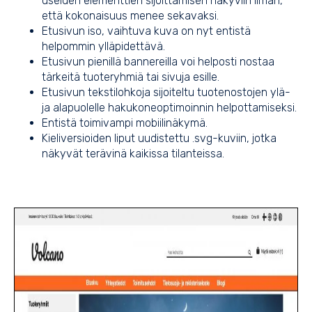
useiden elementtien sijoittamisen näkyviin ilman,
että kokonaisuus menee sekavaksi.
Etusivun iso, vaihtuva kuva on nyt entistä
helpommin ylläpidettävä.
Etusivun pienillä bannereilla voi helposti nostaa
tärkeitä tuoteryhmiä tai sivuja esille.
Etusivun tekstilohkoja sijoiteltu tuotenostojen ylä-
ja alapuolelle hakukoneoptimoinnin helpottamiseksi.
Entistä toimivampi mobiilinäkymä.
Kieliversioiden liput uudistettu .svg-kuviin, jotka
näkyvät terävinä kaikissa tilanteissa.