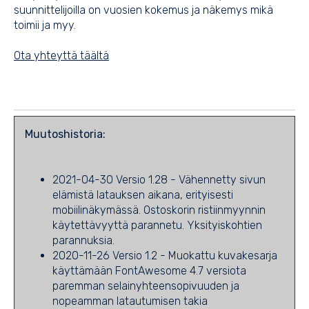
suunnittelijoilla on vuosien kokemus ja näkemys mikä
toimii ja myy.
Ota yhteyttä täältä
Muutoshistoria:
2021-04-30 Versio 1.28 - Vähennetty sivun
elämistä latauksen aikana, erityisesti
mobiilinäkymässä. Ostoskorin ristiinmyynnin
käytettävyyttä parannetu. Yksityiskohtien
parannuksia.
2020-11-26 Versio 1.2 - Muokattu kuvakesarja
käyttämään FontAwesome 4.7 versiota
paremman selainyhteensopivuuden ja
nopeamman latautumisen takia