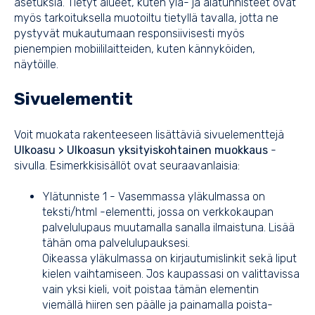
asetuksia. Tietyt alueet, kuten ylä- ja alatunnisteet ovat
myös tarkoituksella muotoiltu tietyllä tavalla, jotta ne
pystyvät mukautumaan responsiivisesti myös
pienempien mobiililaitteiden, kuten kännyköiden,
näytöille.
Sivuelementit
Voit muokata rakenteeseen lisättäviä sivuelementtejä
Ulkoasu > Ulkoasun yksityiskohtainen muokkaus
-
sivulla. Esimerkkisisällöt ovat seuraavanlaisia:
Ylätunniste 1 - Vasemmassa yläkulmassa on
teksti/html -elementti, jossa on verkkokaupan
palvelulupaus muutamalla sanalla ilmaistuna. Lisää
tähän oma palvelulupauksesi.
Oikeassa yläkulmassa on kirjautumislinkit sekä liput
kielen vaihtamiseen. Jos kaupassasi on valittavissa
vain yksi kieli, voit poistaa tämän elementin
viemällä hiiren sen päälle ja painamalla poista-