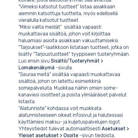
"Viimeksi katsotut tuotteet" listaa asiakkaan
aiemmin katsottuja tuotteita, myös edellisellä
vierailulla katsotut tuotteet.
"Miksi valita meidät" sisältää vapaasti
muokattavaa sisältöä, johon voit kirjoittaa
haluamiasi asioita asiakkaan vakuuttamiseksi.
"Tarjoukset"-laatikkoon listataan tuotteet, jotka on
lisätty "Tarjoustuotteet" tyyppiseen tuoteryhmään.
Luo ensin sivu
Sisältö/Tuoteryhmät >
Lomakenäkymä
-sivulla.
"Seuraa meitä" sisältää vapaasti muokattavaa
sisältöä, johon on laitettu esimerkkinä
somepalveluita. Muokkaa näihin omien some-
kanaviesi osoitteet ja poista ylimääräiset palvelut
listasta.
"Alatunniste" kohdassa voit muokkata
alatunnisteeseen oikeat infosivut ja halutessasi
käyttämiesi maksu- ja kuljetuspalvelujen logot.
Yhteystiedot tulevat automaattisesti
Asetukset >
Yleiset asetukset > Osoite
-sivun tiedoista.