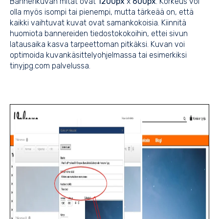
Bannerikuvan mitat ovat
1200px
x
600px
. Korkeus voi
olla myös isompi tai pienempi, mutta tärkeää on, että
kaikki vaihtuvat kuvat ovat samankokoisia. Kiinnitä
huomiota bannereiden tiedostokokoihin, ettei sivun
latausaika kasva tarpeettoman pitkäksi. Kuvan voi
optimoida kuvankäsittelyohjelmassa tai esimerkiksi
tinyjpg.com
palvelussa.