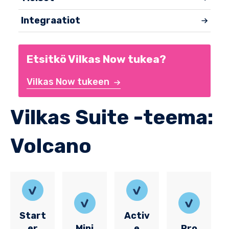
Integraatiot
Etsitkö Vilkas Now tukea?
Vilkas Now tukeen
Vilkas Suite -teema:
Volcano
Start
Activ
er
Mini
e
Pro