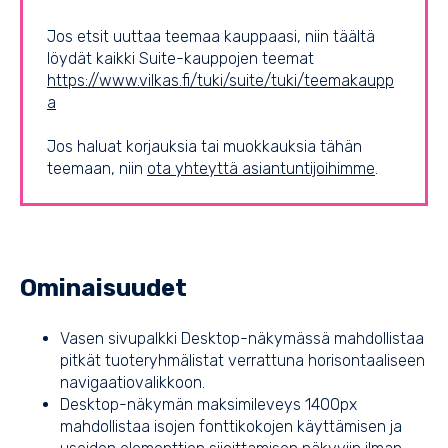
Jos etsit uuttaa teemaa kauppaasi, niin täältä
löydät kaikki Suite-kauppojen teemat
https://www.vilkas.fi/tuki/suite/tuki/teemakaupp
a
Jos haluat korjauksia tai muokkauksia tähän
teemaan, niin
ota yhteyttä asiantuntijoihimme
.
Ominaisuudet
Vasen sivupalkki Desktop-näkymässä mahdollistaa
pitkät tuoteryhmälistat verrattuna horisontaaliseen
navigaatiovalikkoon.
Desktop-näkymän maksimileveys 1400px
mahdollistaa isojen fonttikokojen käyttämisen ja