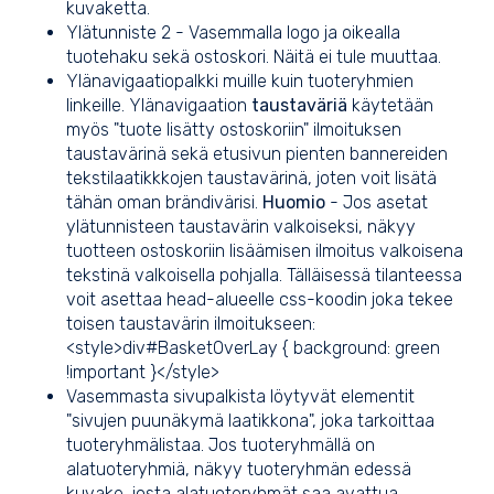
kuvaketta.
Ylätunniste 2 - Vasemmalla logo ja oikealla
tuotehaku sekä ostoskori. Näitä ei tule muuttaa.
Ylänavigaatiopalkki muille kuin tuoteryhmien
linkeille. Ylänavigaation
taustaväriä
käytetään
myös "tuote lisätty ostoskoriin" ilmoituksen
taustavärinä sekä etusivun pienten bannereiden
tekstilaatikkkojen taustavärinä, joten voit lisätä
tähän oman brändivärisi.
Huomio
- Jos asetat
ylätunnisteen taustavärin valkoiseksi, näkyy
tuotteen ostoskoriin lisäämisen ilmoitus valkoisena
tekstinä valkoisella pohjalla. Tälläisessä tilanteessa
voit asettaa head-alueelle css-koodin joka tekee
toisen taustavärin ilmoitukseen:
<style>div#BasketOverLay { background: green
!important }</style>
Vasemmasta sivupalkista löytyvät elementit
"sivujen puunäkymä laatikkona", joka tarkoittaa
tuoteryhmälistaa. Jos tuoteryhmällä on
alatuoteryhmiä, näkyy tuoteryhmän edessä
kuvake, josta alatuoteryhmät saa avattua.