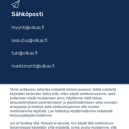
Sähköposti
myynti@vilkas.fi
laskutus@vilkas.fi
tuki@vilkas.fi
markkinointi@vilkas.fi
Tämä verkkosivu tallentaa evästeitä tietokoneeseesi. Näitä evästeitä
etunimi.sukunimi@vilkas.fi
käytetään kerämään tietoa siitä, miten käytät verkkosivuamme, sekä
auttamaan meitä muistamaan sinut. Käytämme näitä tietoja
selauselämyksesi parantamiseen ja yksilöllistämiseen sekä luomaan
analyyseja ja tilastoja sekä verkkosivujemme että muiden
medioidemme käytöstä. Lue lisätietoja käyttämistämme evästeistä
tietosuojakäytännöstämme
Jos et hyväksy tätä, tietojasi ei seurata, kun käytät tätä verkkosivua.
Selaimessasi käytetään yhtä evästettä, jonka avulla muistamme, että