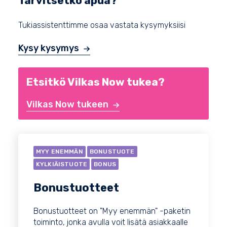
Tarvitsetko apua?
Tukiassistenttimme osaa vastata kysymyksiisi
Kysy kysymys
Etsitkö Vilkas Now tukea?
Vilkas Now tukeen
MYY ENEMMÄN
BONUSTUOTE
KYLKIÄISTUOTE
BONUS
Bonustuotteet
Bonustuotteet on "Myy enemmän" -paketin
toiminto, jonka avulla voit lisätä asiakkaalle