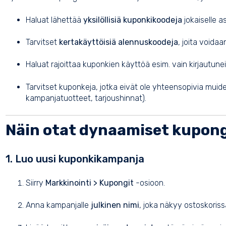
Haluat lähettää
yksilöllisiä kuponkikoodeja
jokaiselle a
Tarvitset
kertakäyttöisiä alennuskoodeja
, joita voida
Haluat rajoittaa kuponkien käyttöä esim. vain kirjautuneill
Tarvitset kuponkeja, jotka eivät ole yhteensopivia muid
kampanjatuotteet, tarjoushinnat).
Näin otat dynaamiset kupong
1. Luo uusi kuponkikampanja
Siirry
Markkinointi > Kupongit
-osioon.
Anna kampanjalle
julkinen nimi
, joka näkyy ostoskoriss