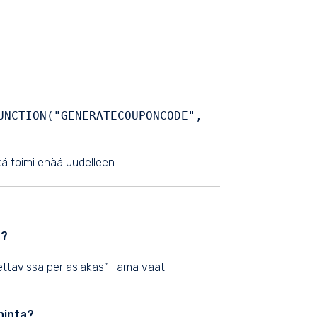
UNCTION("GENERATECOUPONCODE",
kä toimi enää uudelleen
n?
ettavissa per asiakas”. Tämä vaatii
hinta?