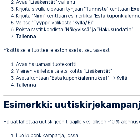
Avaa "
Lisäkentät
" välilehti
Kirjoita sivulla olevaan tyhjään "
Tunniste
" kenttään
Exe
Kirjoita "
Nimi
" kenttään esimerkiksi "
Estä kuponkialenn
Valitse "
Tyyppi
" valikosta "
Kyllä/Ei
"
Poista rastit kohdista "
Näkyvissä
" ja "
Hakusuodatin
"
Tallenna
Yksittäiselle tuotteelle eston asetat seuraavasti:
Avaa haluamasi tuotekortti
Yleinen välilehdeltä etsi kohta "
Lisäkentät
"
Aseta kohtaan "
Estä kuponkialennukset
" ->
Kyllä
Tallenna
Esimerkki: uutiskirjekampan
Haluat lähettää uutiskirjeen tilaajille yksilöllisen -10 % alennus
Luo kuponkikampanja, jossa: