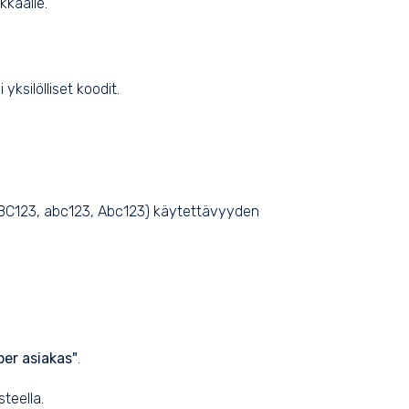
kkaalle.
i yksilölliset koodit.
ta (ABC123, abc123, Abc123) käytettävyyden
per asiakas"
.
teella.