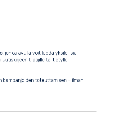
to
, jonka avulla voit luoda yksilöllisiä
iskirjeen tilaajille tai tietylle
en kampanjoiden toteuttamisen – ilman