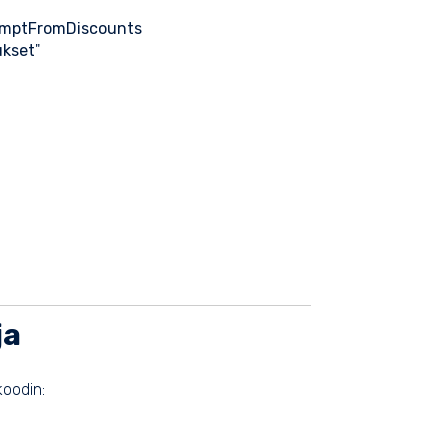
mptFromDiscounts
ukset
"
ja
koodin: