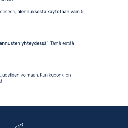
tteeseen,
alennuksesta käytetään vain 5
lennusten yhteydessä”
. Tämä estää
ee uudelleen voimaan. Kun kuponki on
ä.