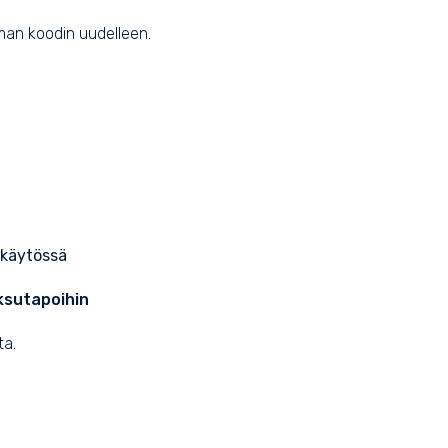
aman koodin uudelleen.
ä käytössä
aksutapoihin
ta.