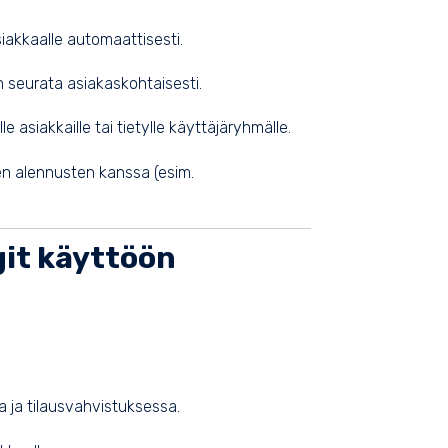
siakkaalle automaattisesti.
an seurata asiakaskohtaisesti.
e asiakkaille tai tietylle käyttäjäryhmälle.
en alennusten kanssa (esim.
it käyttöön
a ja tilausvahvistuksessa.