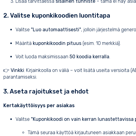
Lisää tarvittaessa
sisäinen tunniste
– tämä ei näy asia
2. Valitse kuponkikoodien luontitapa
Valitse
"Luo automaattisesti"
, jolloin järjestelmä genero
Määritä
kuponkikoodin pituus
(esim. 10 merkkiä).
Voit luoda maksimissaan
50 koodia kerralla
.
👉
Vinkki
: Kirjainkoolla on väliä – voit lisätä useita versioi
parantamiseksi.
3. Aseta rajoitukset ja ehdot
Kertakäyttöisyys per asiakas
Valitse
"Kuponkikoodi on vain kerran lunastettavissa 
Tämä seuraa käyttöä kirjautuneen asiakkaan perus