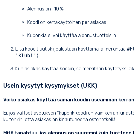
Alennus on -10 %
Koodi on kertakäyttöinen per asiakas
Kuponkia ei voi käyttää alennustuotteisiin
Liitä koodit uutiskirjealustaan käyttämällä merkintää
#F
"klubi")
Kun asiakas käyttää koodin, se merkitään käytetyksi ei
Usein kysytyt kysymykset (UKK)
Voiko asiakas käyttää saman koodin useamman kerra
Ei, jos valitset asetuksen “kuponkikoodi on vain kerran lunast
kuitenkin, että asiakas on kirjautuneena ostohetkellä.
Mitä tapahtuu, jos alennus on suurempi kuin tuotteen 