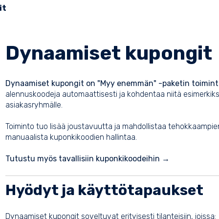
it
Dynaamiset kupongit
Dynaamiset kupongit on "
Myy enemmän
" -paketin toimin
alennuskoodeja automaattisesti ja kohdentaa niitä esimerkiksi uut
asiakasryhmälle.
Toiminto tuo lisää joustavuutta ja mahdollistaa tehokkaampi
manuaalista kuponkikoodien hallintaa.
Tutustu myös tavallisiin kuponkikoodeihin
→
Hyödyt ja käyttötapaukset
Dynaamiset kupongit soveltuvat erityisesti tilanteisiin, joissa: