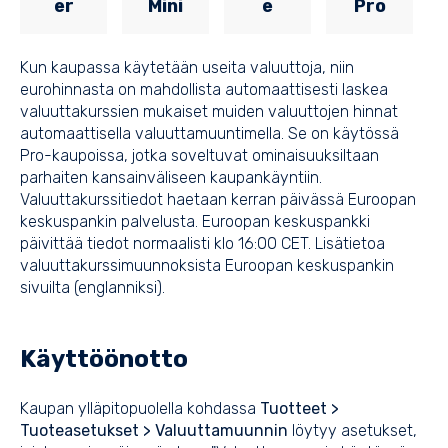
er
Mini
e
Pro
Kun kaupassa käytetään useita valuuttoja, niin
eurohinnasta on mahdollista automaattisesti laskea
valuuttakurssien mukaiset muiden valuuttojen hinnat
automaattisella valuuttamuuntimella. Se on käytössä
Pro-kaupoissa, jotka soveltuvat ominaisuuksiltaan
parhaiten kansainväliseen kaupankäyntiin.
Valuuttakurssitiedot haetaan kerran päivässä Euroopan
keskuspankin palvelusta. Euroopan keskuspankki
päivittää tiedot normaalisti klo 16:00 CET. Lisätietoa
valuuttakurssimuunnoksista
Euroopan keskuspankin
sivuilta
(englanniksi).
Käyttöönotto
Kaupan ylläpitopuolella kohdassa
Tuotteet >
Tuoteasetukset > Valuuttamuunnin
löytyy asetukset,