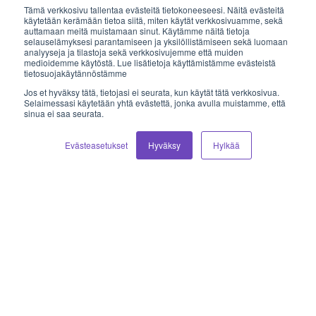
Tämä verkkosivu tallentaa evästeitä tietokoneeseesi. Näitä evästeitä
käytetään kerämään tietoa siitä, miten käytät verkkosivuamme, sekä
auttamaan meitä muistamaan sinut. Käytämme näitä tietoja
Sähköposti
selauselämyksesi parantamiseen ja yksilöllistämiseen sekä luomaan
analyyseja ja tilastoja sekä verkkosivujemme että muiden
medioidemme käytöstä. Lue lisätietoja käyttämistämme evästeistä
myynti@vilkas.fi
tietosuojakäytännöstämme
Jos et hyväksy tätä, tietojasi ei seurata, kun käytät tätä verkkosivua.
laskutus@vilkas.fi
Selaimessasi käytetään yhtä evästettä, jonka avulla muistamme, että
sinua ei saa seurata.
tuki@vilkas.fi
Evästeasetukset
Hyväksy
Hylkää
markkinointi@vilkas.fi
etunimi.sukunimi@vilkas.fi