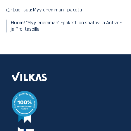
👉 Lue lisää:
Myy enemmän -paketti
Huom!
"Myy enemmän" -paketti on saatavilla Active-
ja Pro-tasoilla.