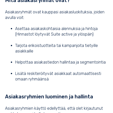
Mitä asiakasryhmät ovat?
Asiakasryhmät ovat kauppasi asiakasluokituksia, joiden
avulla voit:
Asettaa asiakaskohtaisia alennuksia ja hintoja
(
Hinnastot
löytyvät Suite active ja ylöspäin)
Tarjota erikoistuotteita tai kampanjoita tietyille
asiakkaille
Helpottaa asiakastiedon hallintaa ja segmentointia
Lisätä reskiteröityvät asiakkaat automaattisesti
omaan ryhmäänsä
Asiakasryhmien luominen ja hallinta
Asiakasryhmien käyttö edellyttää, että olet kirjautunut