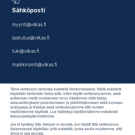
Sähköposti
myynti@vilkas.fi
laskutus@vilkas.fi
tuki@vilkas.fi
markkinointi@vilkas.fi
Tämä verkkosivu tallentaa evästeitä tietokoneeseesi. Näitä evästeitä
etunimi.sukunimi@vilkas.fi
käytetään kerämään tietoa siitä, miten käytät verkkosivuamme, sekä
auttamaan meitä muistamaan sinut. Käytämme näitä tietoja
selauselämyksesi parantamiseen ja yksilöllistämiseen sekä luomaan
analyyseja ja tilastoja sekä verkkosivujemme että muiden
medioidemme käytöstä. Lue lisätietoja käyttämistämme evästeistä
tietosuojakäytännöstämme
Jos et hyväksy tätä, tietojasi ei seurata, kun käytät tätä verkkosivua.
Selaimessasi käytetään yhtä evästettä, jonka avulla muistamme, että
sinua ei saa seurata.