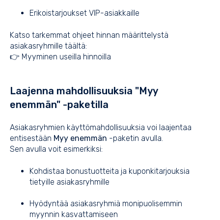
Erikoistarjoukset VIP-asiakkaille
Katso tarkemmat ohjeet hinnan määrittelystä
asiakasryhmille täältä:
👉
Myyminen useilla hinnoilla
Laajenna mahdollisuuksia "Myy
enemmän" -paketilla
Asiakasryhmien käyttömahdollisuuksia voi laajentaa
entisestään
Myy enemmän
-paketin avulla.
Sen avulla voit esimerkiksi:
Kohdistaa bonustuotteita ja kuponkitarjouksia
tietyille asiakasryhmille
Hyödyntää asiakasryhmiä monipuolisemmin
myynnin kasvattamiseen