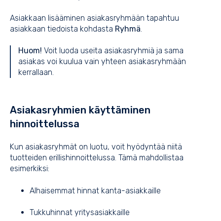
Asiakkaan lisääminen asiakasryhmään tapahtuu
asiakkaan tiedoista kohdasta
Ryhmä
.
Huom!
Voit luoda useita asiakasryhmiä ja sama
asiakas voi kuulua vain yhteen asiakasryhmään
kerrallaan.
Asiakasryhmien käyttäminen
hinnoittelussa
Kun asiakasryhmät on luotu, voit hyödyntää niitä
tuotteiden erillishinnoittelussa. Tämä mahdollistaa
esimerkiksi:
Alhaisemmat hinnat kanta-asiakkaille
Tukkuhinnat yritysasiakkaille