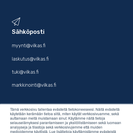
Sähköposti
myynti@vilkas.fi
laskutus@vilkas.fi
tuki@vilkas.fi
markkinointi@vilkas.fi
Tämä verkkosivu tallentaa evästeitä tietokoneeseesi. Näitä evästeitä
etunimi.sukunimi@vilkas.fi
käytetään kerämään tietoa siitä, miten käytät verkkosivuamme, sekä
auttamaan meitä muistamaan sinut. Käytämme näitä tietoja
selauselämyksesi parantamiseen ja yksilöllistämiseen sekä luomaan
analyyseja ja tilastoja sekä verkkosivujemme että muiden
medioidemme käytöstä. Lue lisätietoja käyttämistämme evästeistä