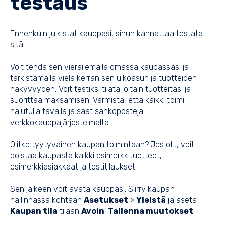
testaus
Ennenkuin julkistat kauppasi, sinun kannattaa testata
sitä.
Voit tehdä sen vierailemalla omassa kaupassasi ja
tarkistamalla vielä kerran sen ulkoasun ja tuotteiden
näkyvyyden. Voit testiksi tilata joitain tuotteitasi ja
suorittaa maksamisen. Varmista, että kaikki toimii
halutulla tavalla ja saat sähköposteja
verkkokauppajärjestelmältä.
Olitko tyytyväinen kaupan toimintaan? Jos olit, voit
poistaa kaupasta kaikki esimerkkituotteet,
esimerkkiasiakkaat ja testitilaukset.
Sen jälkeen voit avata kauppasi. Siirry kaupan
hallinnassa kohtaan
Asetukset
>
Yleistä
ja aseta
Kaupan tila
tilaan
Avoin
.
Tallenna muutokset
.