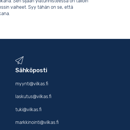
kana. Sen sijaan ylätunnisteessa on tällöin
sessin vaiheet. Syy tähän on se, että
ikana.
Sähköposti
myynti@vilkas.fi
laskutus@vilkas.fi
tuki@vilkas.fi
markkinointi@vilkas.fi