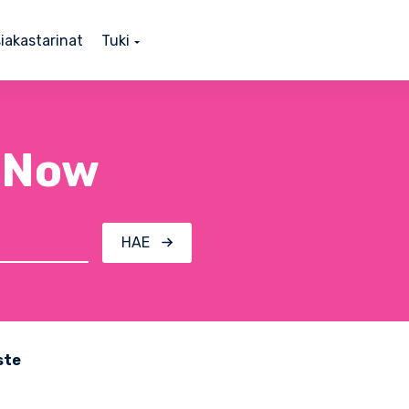
iakastarinat
Tuki
s Now
HAE
ste