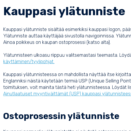
Kauppasi ylätunniste
Kauppasi ylätunniste sisältää esimerkiksi kauppasi logon, pää
Ylätunniste auttaa käyttäjää sivustolla navigoinnissa. Ylätunni
Ainoa poikkeus on kaupan ostoprosessi (katso alta).
Ylätunnisteen ulkoasu riippuu valitsemastasi teemasta. Löydät
käyttäminen/tyylipohjat.
Kauppasi ylätunnisteessa on mahdollista näyttää itse kirjoitt
Englanniksi näistä käytetään termiä USP (Unique Selling Point)
toimituksen, voit mainita tästä heti ylätunnisteessa. Löydät li
Ainutlaatuiset myyntiväittämät (USP) kauppasi ylätunnistees
Ostoprosessin ylätunniste