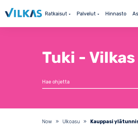
Ratkaisut
Palvelut
Hinnasto
As
Tuki - Vilka
Now
»
Ulkoasu
»
Kauppasi ylätunni