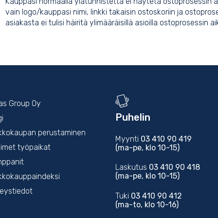
Kauppasi normaalia ylätunnistetta ei näytetä ostoprosessin ai
vain logo/kauppasi nimi, linkki takaisin ostoskoriin ja ostopro
asiakasta ei tulisi häiritä ylimääräisillä asioilla ostoprosessin a
kas Group Oy
Puhelin
gi
kkokaupan perustaminen
Myynti
03 410 90 419
imet työpaikat
(ma-pe, klo 10-15)
ppanit
Laskutus
03 410 90 418
(ma-pe, klo 10-15)
kkokauppaindeksi
eystiedot
Tuki
03 410 90 412
(ma-to, klo 10-16)