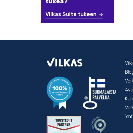
tukea?
Vilkas Suite tukeen
Vil
Blo
Ver
Avo
Kum
Ver
Yht