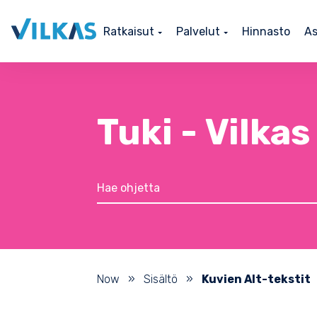
Ratkaisut
Palvelut
Hinnasto
As
Tuki - Vilka
Now
»
Sisältö
»
Kuvien Alt-tekstit