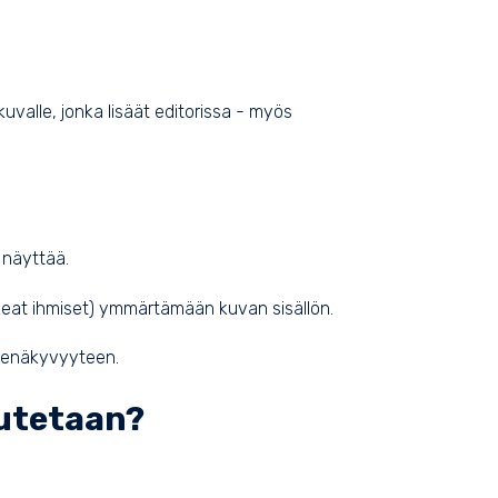
 kuvalle, jonka lisäät editorissa - myös
 näyttää.
sokeat ihmiset) ymmärtämään kuvan sisällön.
onenäkyvyyteen.
uutetaan?