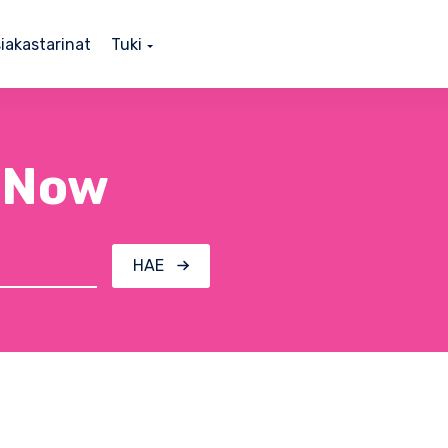
iakastarinat
Tuki
s Now
HAE