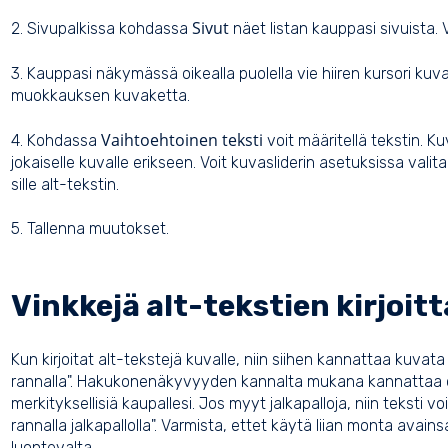
Sivut
2. Sivupalkissa kohdassa
näet listan kauppasi sivuista. 
3. Kauppasi näkymässä oikealla puolella vie hiiren kursori kuva
muokkauksen kuvaketta.
Vaihtoehtoinen teksti
4. Kohdassa
voit määritellä tekstin. K
jokaiselle kuvalle erikseen. Voit kuvasliderin asetuksissa val
sille alt-tekstin.
5. Tallenna muutokset.
Vinkkejä alt-tekstien kirjoit
Kun kirjoitat alt-tekstejä kuvalle, niin siihen kannattaa kuva
rannalla". Hakukonenäkyvyyden kannalta mukana kannattaa o
merkityksellisiä kaupallesi. Jos myyt jalkapalloja, niin teksti v
rannalla jalkapallolla". Varmista, ettet käytä liian monta avain
luontevalta.