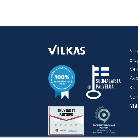
Vil
Blo
Ver
Avo
Kum
Ver
Yht