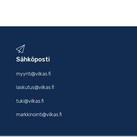
Sähköposti
myynti@vilkas.fi
laskutus@vilkas.fi
tuki@vilkas.fi
markkinointi@vilkas.fi