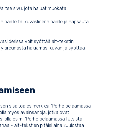
Valitse sivu, jota haluat muokata.
n päälle tai kuvasliderin päälle ja napsauta
uvasliderissa voit syöttää alt-tekstin
ita yläreunasta haluamasi kuvan ja syöttää
tamiseen
ta sen sisältöä esimerkiksi "Perhe pelaamassa
lla myös avainsanoja, jotka ovat
oisi olla esim. "Perhe pelaamassa futsista
sanaa - alt-tekstien pitäisi aina kuulostaa