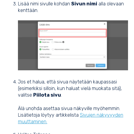
Lisää nimi sivulle kohdan
Sivun nimi
alla olevaan
kenttään.
Jos et halua, että sivua näytetään kaupassasi
(esimerkiksi silloin, kun haluat vielä muokata sitä),
valitse
Piilota sivu
.
Älä unohda asettaa sivua näkyville myöhemmin.
Lisätietoja löytyy artikkelista
Sivujen näkyvyyden
muuttaminen.