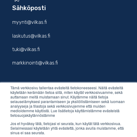
Sähköposti
myynti@vilkas.fi
laskutus@vilkas.fi
tuki@vilkas.fi
markkinointi@vilkas.fi
Tämä verkkosivu tallentaa evästeitä tietokoneeseesi. Näitä evästeitä
etunimi.sukunimi@vilkas.fi
käytetään kerämään tietoa siitä, miten käytät verkkosivuamme, sekä
auttamaan meitä muistamaan sinut. Käytämme näitä tietoja
selauselämyksesi parantamiseen ja yksilöllistämiseen sekä luomaan
analyyseja ja tilastoja sekä verkkosivujemme että muiden
medioidemme käytöstä. Lue lisätietoja käyttämistämme evästeistä
tietosuojakäytännöstämme
Jos et hyväksy tätä, tietojasi ei seurata, kun käytät tätä verkkosivua.
Selaimessasi käytetään yhtä evästettä, jonka avulla muistamme, että
sinua ei saa seurata.