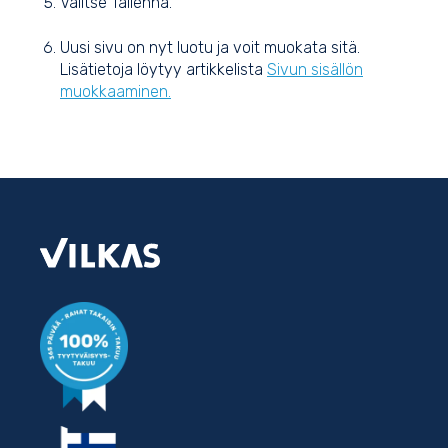
Valitse Tallenna.
Uusi sivu on nyt luotu ja voit muokata sitä.
Lisätietoja löytyy artikkelista
Sivun sisällön
muokkaaminen.