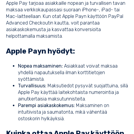
Apple Pay tarjoaa asiakkaille nopean ja turvallisen tavan
maksaa verkkokaupassasi suoraan iPhone-, iPad- tai
Mac-laitteellaan. Kun otat Apple Payn käyttöön PayPal
Advanced Checkoutin kautta, voit parantaa
asiakaskokemusta ja kasvattaa konversioita
helpottamalla maksamista.
Apple Payn hyödyt:
Nopea maksaminen:
Asiakkaat voivat maksaa
yhdellä napautuksella ilman korttitietojen
syöttämistä.
Turvallisuus:
Maksutiedot pysyvät suojattuina, sillä
Apple Pay käyttää laitekohtaista numerointia ja
ainutkertaisia maksutunnisteita.
Parempi asiakaskokemus:
Maksaminen on
intuitiivista ja saumatonta, mikä vähentää
ostoskorin hylkäyksiä.
Kuinka ottaa Apple Pay käyttöön