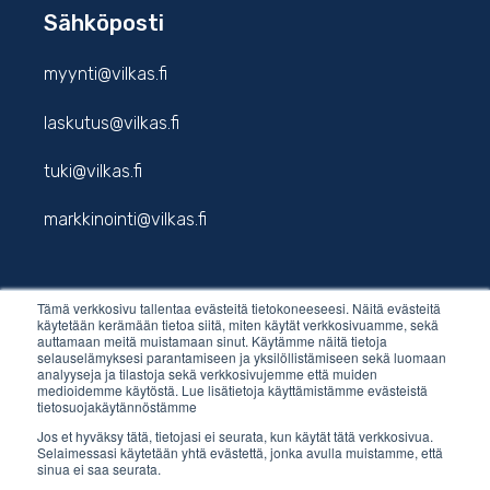
Sähköposti
myynti@vilkas.fi
laskutus@vilkas.fi
tuki@vilkas.fi
markkinointi@vilkas.fi
Tämä verkkosivu tallentaa evästeitä tietokoneeseesi. Näitä evästeitä
etunimi.sukunimi@vilkas.fi
käytetään kerämään tietoa siitä, miten käytät verkkosivuamme, sekä
auttamaan meitä muistamaan sinut. Käytämme näitä tietoja
selauselämyksesi parantamiseen ja yksilöllistämiseen sekä luomaan
analyyseja ja tilastoja sekä verkkosivujemme että muiden
medioidemme käytöstä. Lue lisätietoja käyttämistämme evästeistä
tietosuojakäytännöstämme
Jos et hyväksy tätä, tietojasi ei seurata, kun käytät tätä verkkosivua.
Selaimessasi käytetään yhtä evästettä, jonka avulla muistamme, että
sinua ei saa seurata.
© 2026 Vilkas Group Oy.