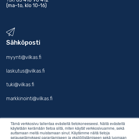
(ma-to, klo 10-16)
Sähköposti
myynti@vilkas.fi
laskutus@vilkas.fi
tuki@vilkas.fi
markkinointi@vilkas.fi
Tämä verkkosivu tallentaa evästeitä tietokoneeseesi. Näitä evästeitä
etunimi.sukunimi@vilkas.fi
käytetään kerämään tietoa siitä, miten käytät verkkosivuamme, sekä
auttamaan meitä muistamaan sinut. Käytämme näitä tietoja
selauselämyksesi parantamiseen ja yksilöllistämiseen sekä luomaan