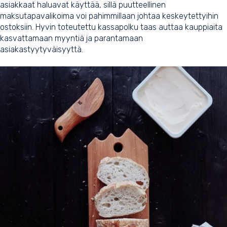
asiakkaat haluavat käyttää, sillä puutteellinen
maksutapavalikoima voi pahimmillaan johtaa keskeytettyihin
ostoksiin. Hyvin toteutettu kassapolku taas auttaa kauppiaita
kasvattamaan myyntiä ja parantamaan
asiakastyytyväisyyttä.