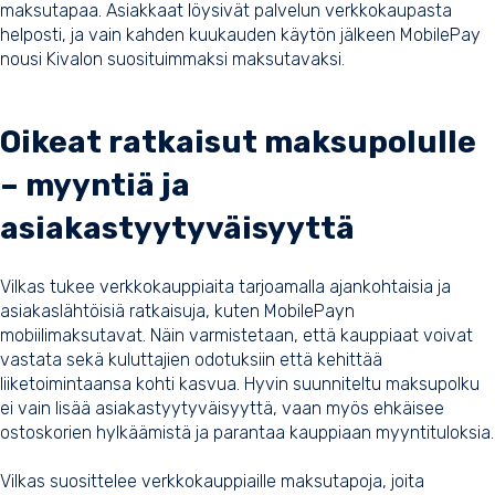
maksutapaa. Asiakkaat löysivät palvelun verkkokaupasta
helposti, ja vain kahden kuukauden käytön jälkeen MobilePay
nousi Kivalon suosituimmaksi maksutavaksi.
Oikeat ratkaisut maksupolulle
– myyntiä ja
asiakastyytyväisyyttä
Vilkas tukee verkkokauppiaita tarjoamalla ajankohtaisia ja
asiakaslähtöisiä ratkaisuja, kuten MobilePayn
mobiilimaksutavat. Näin varmistetaan, että kauppiaat voivat
vastata sekä kuluttajien odotuksiin että kehittää
liiketoimintaansa kohti kasvua. Hyvin suunniteltu maksupolku
ei vain lisää asiakastyytyväisyyttä, vaan myös ehkäisee
ostoskorien hylkäämistä ja parantaa kauppiaan myyntituloksia.
Vilkas suosittelee verkkokauppiaille maksutapoja
, joita