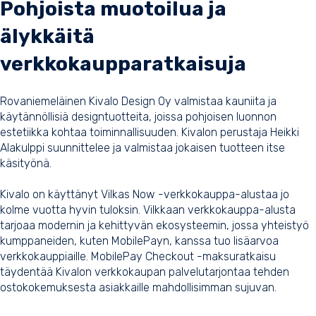
Pohjoista muotoilua ja
älykkäitä
verkkokaupparatkaisuja
Rovaniemeläinen Kivalo Design Oy valmistaa kauniita ja
käytännöllisiä designtuotteita, joissa pohjoisen luonnon
estetiikka kohtaa toiminnallisuuden. Kivalon perustaja Heikki
Alakulppi suunnittelee ja valmistaa jokaisen tuotteen itse
käsityönä.
Kivalo on käyttänyt
Vilkas Now -verkkokauppa-alustaa
jo
kolme vuotta hyvin tuloksin. Vilkkaan verkkokauppa-alusta
tarjoaa modernin ja kehittyvän ekosysteemin, jossa yhteistyö
kumppaneiden, kuten MobilePayn, kanssa tuo lisäarvoa
verkkokauppiaille.
MobilePay Checkout -maksuratkaisu
täydentää Kivalon verkkokaupan palvelutarjontaa tehden
ostokokemuksesta asiakkaille mahdollisimman sujuvan.