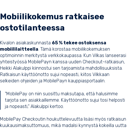
Mobiilikokemus ratkaisee
ostotilanteessa
Kivalon asiakaskunnasta
65 % tekee ostoksensa
mobiililaitteella
. Tämä korostaa mobiilikokemuksen
optimoinnin merkitystä verkkokaupassa. Kun Vilkas lanseerasi
yhteistyössä MobilePayn kanssa uuden Checkout-ratkaisun,
Heikki Alakulppi kiinnostui sen tarjoamista mahdollisuuksista.
Ratkaisun käyttöönotto sujui nopeasti, kiitos
Vilkkaan
selkeiden ohjeiden
ja MobilePayn kauppiasportaalin.
"MobilePay on niin suosittu maksutapa, että halusimme
tarjota sen asiakkaillemme. Käyttöönotto sujui tosi helposti
ja nopeasti," Alakulppi kertoo.
MobilePay Checkoutin houkuttelevuutta lisäsi myös ratkaisun
kuukausimaksuttomuus, mikä madalsi kynnystä kokeilla uutta