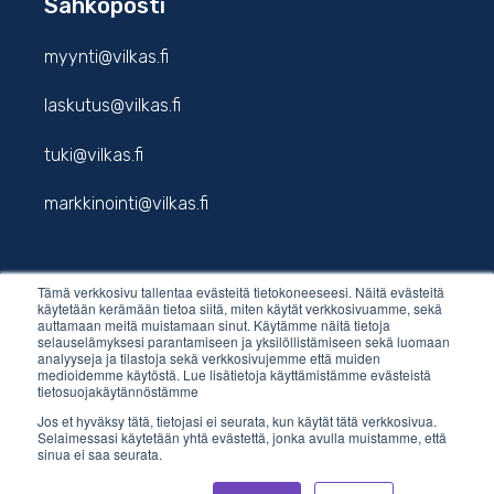
Sähköposti
myynti@vilkas.fi
laskutus@vilkas.fi
tuki@vilkas.fi
markkinointi@vilkas.fi
Tämä verkkosivu tallentaa evästeitä tietokoneeseesi. Näitä evästeitä
etunimi.sukunimi@vilkas.fi
käytetään kerämään tietoa siitä, miten käytät verkkosivuamme, sekä
auttamaan meitä muistamaan sinut. Käytämme näitä tietoja
selauselämyksesi parantamiseen ja yksilöllistämiseen sekä luomaan
analyyseja ja tilastoja sekä verkkosivujemme että muiden
medioidemme käytöstä. Lue lisätietoja käyttämistämme evästeistä
tietosuojakäytännöstämme
Jos et hyväksy tätä, tietojasi ei seurata, kun käytät tätä verkkosivua.
Selaimessasi käytetään yhtä evästettä, jonka avulla muistamme, että
sinua ei saa seurata.
© 2026 Vilkas Group Oy.