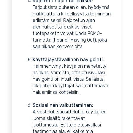
Rajoitetun ajan tarjoukset:
Tarjouksista puheen ollen, hyödynnä
niukkuutta ja kiireellisyyttä toiminnan
edistämiseksi. Rajoitetun ajan
alennukset tai eksklusiiviset
tuotepaketit voivat luoda FOMO-
tunnetta (Fear of Missing Out), joka
saa aikaan konversioita.
Käyttäjäystävällinen navigointi:
Hämmentynyt kävijä on menetetty
asiakas. Varmista, että etusivullasi
navigointi on intuitiivista. Sellaista,
joka ohjaa käyttäjät saumattomasti
haluamiinsa kohteisiin.
Sosiaalinen vaikuttaminen:
Arvostelut, suosittelut ja käyttäjien
luoma sisältö rakentavat
luottamusta. Esittele etusivullasi
testimoniaaleja, eli katkelmia