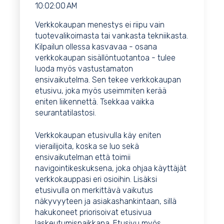
10:02:00 AM
Verkkokaupan menestys ei riipu vain
tuotevalikoimasta tai vankasta tekniikasta.
Kilpailun ollessa kasvavaa - osana
verkkokaupan sisällöntuotantoa - tulee
luoda myös vastustamaton
ensivaikutelma. Sen tekee verkkokaupan
etusivu, joka myös useimmiten kerää
eniten liikennettä. Tsekkaa vaikka
seurantatilastosi.
Verkkokaupan etusivulla käy eniten
vierailijoita, koska se luo sekä
ensivaikutelman että toimii
navigointikeskuksena, joka ohjaa käyttäjät
verkkokauppasi eri osioihin. Lisäksi
etusivulla on merkittävä vaikutus
näkyvyyteen ja asiakashankintaan, sillä
hakukoneet priorisoivat etusivua
laskeutumispaikkana. Etusivu myös