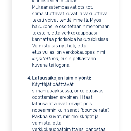
kipupisteiden mukaan.
Mukaansatempaavat otsikot,
samaistuttavat kuvat ja vakuuttava
teksti voivat tehdä ihmeitä. Myös
hakukoneille osoitetaan nimenomaan
tekstein, että verkkokauppaasi
kannattaa priorisoida hakutuloksissa.
Varmista siis nyt heti, että
etusivullasi on verkkokauppasi nimi
kirjoitettuna
, ei siis pelkästään
kuvana tai logona.
Latausaikojen laiminlyönti:
Käyttäjät päättävät
silmänräpäyksessä, onko etusivusi
odottamisen arvoinen. Hitaat
latausajat ajavat kävijät pois
nopeammin kuin sanot "bounce rate".
Pakkaa kuvat, minimoi skriptit ja
varmista, että
verkkokauppatoimittajasi panostaa