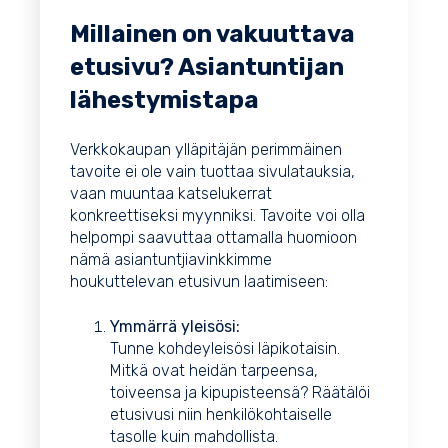
Millainen on vakuuttava
etusivu? Asiantuntijan
lähestymistapa
Verkkokaupan ylläpitäjän perimmäinen
tavoite ei ole vain tuottaa sivulatauksia,
vaan muuntaa katselukerrat
konkreettiseksi myynniksi. Tavoite voi olla
helpompi saavuttaa ottamalla huomioon
nämä asiantuntjiavinkkimme
houkuttelevan etusivun laatimiseen:
Ymmärrä yleisösi:
Tunne kohdeyleisösi läpikotaisin.
Mitkä ovat heidän tarpeensa,
toiveensa ja kipupisteensä? Räätälöi
etusivusi niin henkilökohtaiselle
tasolle kuin mahdollista.