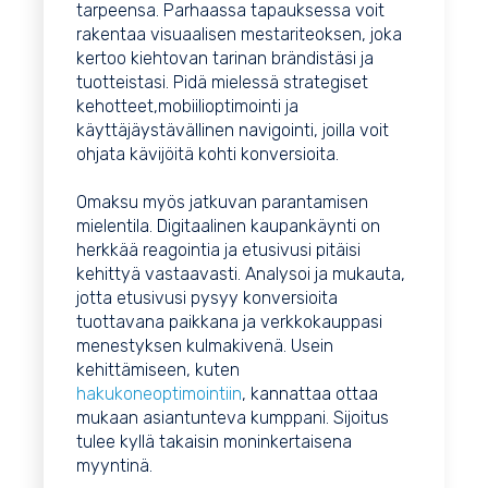
tarpeensa. Parhaassa tapauksessa voit
rakentaa visuaalisen mestariteoksen, joka
kertoo kiehtovan tarinan brändistäsi ja
tuotteistasi. Pidä mielessä strategiset
kehotteet,mobiilioptimointi ja
käyttäjäystävällinen navigointi, joilla voit
ohjata kävijöitä kohti konversioita.
Omaksu myös jatkuvan parantamisen
mielentila. Digitaalinen kaupankäynti on
herkkää reagointia ja etusivusi pitäisi
kehittyä vastaavasti. Analysoi ja mukauta,
jotta etusivusi pysyy konversioita
tuottavana paikkana ja verkkokauppasi
menestyksen kulmakivenä. Usein
kehittämiseen, kuten
hakukoneoptimointiin
, kannattaa ottaa
mukaan asiantunteva kumppani. Sijoitus
tulee kyllä takaisin moninkertaisena
myyntinä.