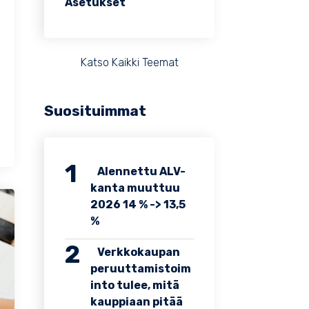
Asetukset
Katso Kaikki Teemat
Suosituimmat
Alennettu ALV-
kanta muuttuu
2026 14 % -> 13,5
%
Verkkokaupan
peruuttamistoim
into tulee, mitä
kauppiaan pitää