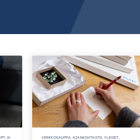
GPT
,
AI
VERKKOKAUPPA
,
AJANKOHTAISTA
,
YLEISET
,