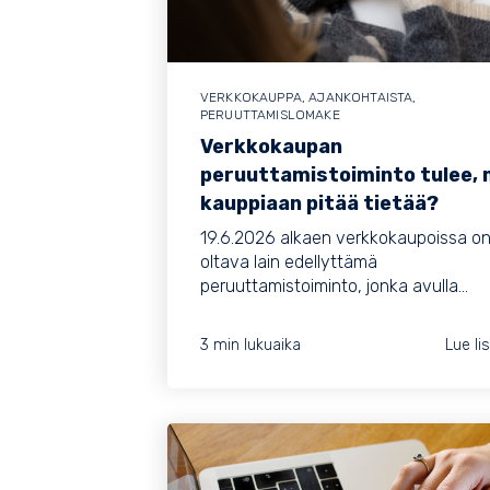
VERKKOKAUPPA
,
AJANKOHTAISTA
,
PERUUTTAMISLOMAKE
Verkkokaupan
peruuttamistoiminto tulee, 
kauppiaan pitää tietää?
19.6.2026 alkaen verkkokaupoissa o
oltava lain edellyttämä
peruuttamistoiminto, jonka avulla...
3 min lukuaika
Lue li