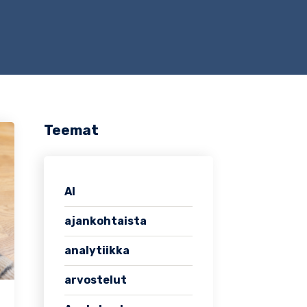
Teemat
AI
ajankohtaista
analytiikka
arvostelut