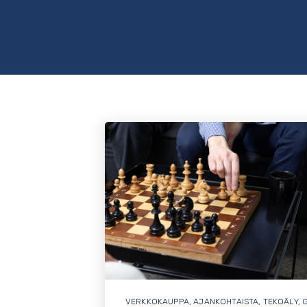
VERKKOKAUPPA
,
AJANKOHTAISTA
,
TEKOÄLY
,