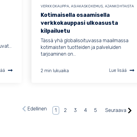
VERKKOKAUPPA
,
ASIAKASKOKEMUS
,
AJANKOHTAISTA
Kotimaisella osaamisella
verkkokauppasi ulkoasusta
kilpailuetu
Tässä yhä globalisoituvassa maailmassa
vat...
kotimaisten tuotteiden ja palveluiden
tarjoaminen on...
sää
2 min lukuaika
Lue lisää
Edellinen
1
2
3
4
5
Seuraava