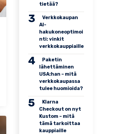
tietää?
Verkkokaupan
AI-
hakukoneoptimoi
nti: vinkit
verkkokauppiaille
Paketin
lähettäminen
USA:han – mitä
verkkokaupassa
tulee huomioida?
Klarna
Checkout on nyt
Kustom – mitä
tämä tarkoittaa
kauppiaille