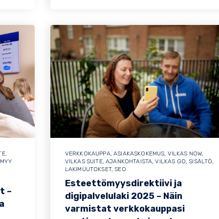
TE
,
VERKKOKAUPPA
,
ASIAKASKOKEMUS
,
VILKAS NOW
,
,
MYY
VILKAS SUITE
,
AJANKOHTAISTA
,
VILKAS GO
,
SISÄLTÖ
,
LAKIMUUTOKSET
,
SEO
Esteettömyysdirektiivi ja
t –
digipalvelulaki 2025 – Näin
a
varmistat verkkokauppasi