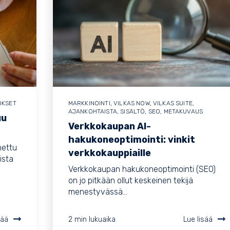
OKSET
MARKKINOINTI
,
VILKAS NOW
,
VILKAS SUITE
,
AJANKOHTAISTA
,
SISÄLTÖ
,
SEO
,
METAKUVAUS
uu
Verkkokaupan AI-
hakukoneoptimointi: vinkit
nettu
verkkokauppiaille
ista
Verkkokaupan hakukoneoptimointi (SEO)
on jo pitkään ollut keskeinen tekijä
menestyvässä...
sää
2 min lukuaika
Lue lisää