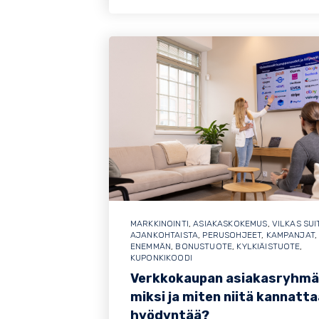
MARKKINOINTI
,
ASIAKASKOKEMUS
,
VILKAS SUI
AJANKOHTAISTA
,
PERUSOHJEET
,
KAMPANJAT
ENEMMÄN
,
BONUSTUOTE
,
KYLKIÄISTUOTE
,
KUPONKIKOODI
Verkkokaupan asiakasryhmä
miksi ja miten niitä kannatta
hyödyntää?