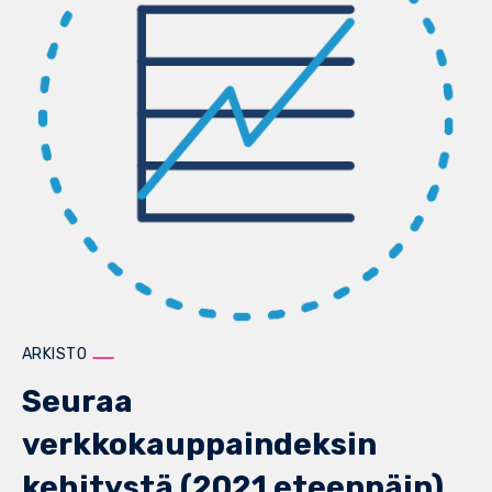
ARKISTO
Seuraa
verkkokauppaindeksin
kehitystä (2021 eteenpäin)