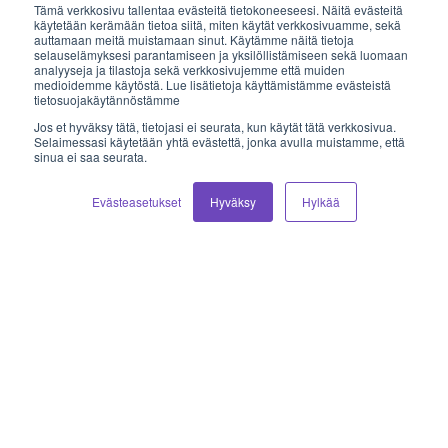
Tämä verkkosivu tallentaa evästeitä tietokoneeseesi. Näitä evästeitä
käytetään kerämään tietoa siitä, miten käytät verkkosivuamme, sekä
auttamaan meitä muistamaan sinut. Käytämme näitä tietoja
Sähköposti
selauselämyksesi parantamiseen ja yksilöllistämiseen sekä luomaan
analyyseja ja tilastoja sekä verkkosivujemme että muiden
medioidemme käytöstä. Lue lisätietoja käyttämistämme evästeistä
myynti@vilkas.fi
tietosuojakäytännöstämme
Jos et hyväksy tätä, tietojasi ei seurata, kun käytät tätä verkkosivua.
laskutus@vilkas.fi
Selaimessasi käytetään yhtä evästettä, jonka avulla muistamme, että
sinua ei saa seurata.
tuki@vilkas.fi
Evästeasetukset
Hyväksy
Hylkää
markkinointi@vilkas.fi
etunimi.sukunimi@vilkas.fi