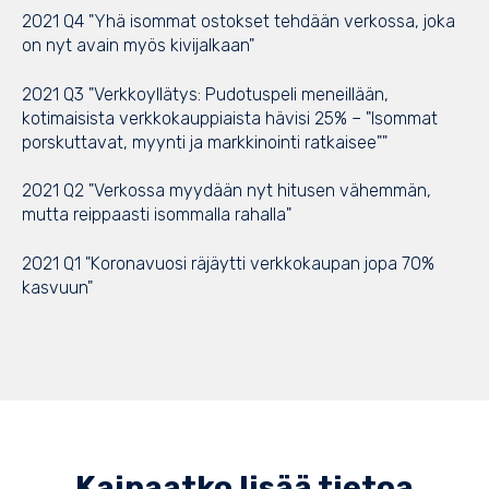
2021 Q4 "Yhä isommat ostokset tehdään verkossa, joka
on nyt avain myös kivijalkaan"
2021 Q3 "Verkkoyllätys: Pudotuspeli meneillään,
kotimaisista verkkokauppiaista hävisi 25% – "Isommat
porskuttavat, myynti ja markkinointi ratkaisee""
2021 Q2 "Verkossa myydään nyt hitusen vähemmän,
mutta reippaasti isommalla rahalla"
2021 Q1 "Koronavuosi räjäytti verkkokaupan jopa 70%
kasvuun"
Kaipaatko lisää tietoa