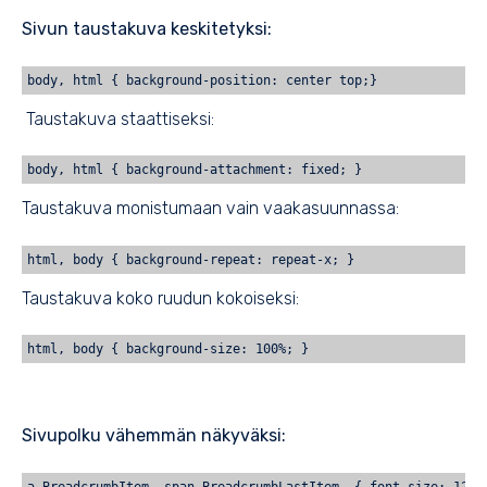
Sivun taustakuva keskitetyksi:
body, html { background-position: center top;}
Taustakuva staattiseksi:
body, html { background-attachment: fixed; }
Taustakuva monistumaan vain vaakasuunnassa:
html, body { background-repeat: repeat-x; }
Taustakuva koko ruudun kokoiseksi:
html, body { background-size: 100%; }
Sivupolku vähemmän näkyväksi:
a.BreadcrumbItem, span.BreadcrumbLastItem  { font-size: 12px