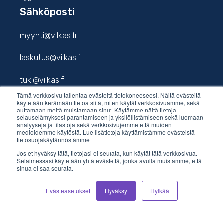
Sähköposti
myynti@vilkas.fi
laskutus@vilkas.fi
tuki@vilkas.fi
Tämä verkkosivu tallentaa evästeitä tietokoneeseesi. Näitä evästeitä
markkinointi@vilkas.fi
käytetään kerämään tietoa siitä, miten käytät verkkosivuamme, sekä
auttamaan meitä muistamaan sinut. Käytämme näitä tietoja
selauselämyksesi parantamiseen ja yksilöllistämiseen sekä luomaan
analyyseja ja tilastoja sekä verkkosivujemme että muiden
medioidemme käytöstä. Lue lisätietoja käyttämistämme evästeistä
tietosuojakäytännöstämme
etunimi.sukunimi@vilkas.fi
Jos et hyväksy tätä, tietojasi ei seurata, kun käytät tätä verkkosivua.
Selaimessasi käytetään yhtä evästettä, jonka avulla muistamme, että
sinua ei saa seurata.
Evästeasetukset
Hyväksy
Hylkää