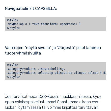
Navigaatiolinkit CAPSEILLA:
<style>
.NavBarTop a { text-transform: uppercase; }
</style>
Valikkojen "näytä sivulla" ja "Järjestä" piilottaminen
tuoteryhmäsivuilta
<style>
.CategoryProducts .InputLabelling,
.CategoryProducts select.ep-uiInput.ep-uiInput-select { disp
</style>
Jos tarvitset apua CSS-koodin muokkaamisessa, kysy
apua asiakaspalvelustamme! Opastamme oikean css-
luokan löytämisessä tai voimme kirjoittaa tarvittavan