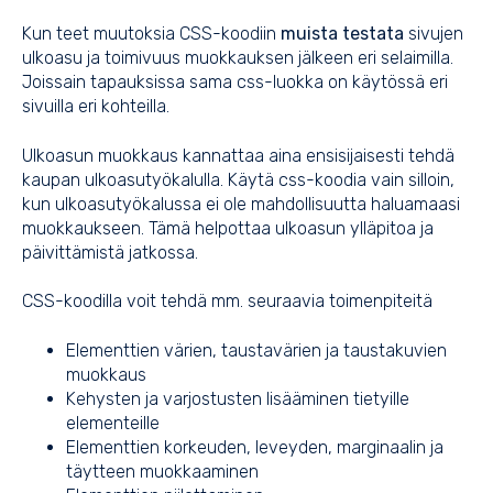
Kun teet muutoksia CSS-koodiin
muista testata
sivujen
ulkoasu ja toimivuus muokkauksen jälkeen eri selaimilla.
Joissain tapauksissa sama css-luokka on käytössä eri
sivuilla eri kohteilla.
Ulkoasun muokkaus kannattaa aina ensisijaisesti tehdä
kaupan ulkoasutyökalulla. Käytä css-koodia vain silloin,
kun ulkoasutyökalussa ei ole mahdollisuutta haluamaasi
muokkaukseen. Tämä helpottaa ulkoasun ylläpitoa ja
päivittämistä jatkossa.
CSS-koodilla voit tehdä mm. seuraavia toimenpiteitä
Elementtien värien, taustavärien ja taustakuvien
muokkaus
Kehysten ja varjostusten lisääminen tietyille
elementeille
Elementtien korkeuden, leveyden, marginaalin ja
täytteen muokkaaminen