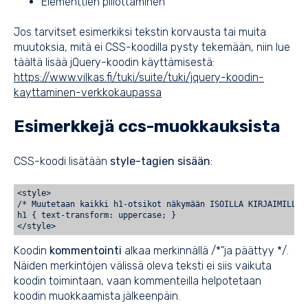
Elementtien piilottaminen
Jos tarvitset esimerkiksi tekstin korvausta tai muita
muutoksia, mitä ei CSS-koodilla pysty tekemään, niin lue
täältä lisää jQuery-koodin käyttämisestä:
https://www.vilkas.fi/tuki/suite/tuki/jquery-koodin-
kayttaminen-verkkokaupassa
Esimerkkejä ccs-muokkauksista
CSS-koodi lisätään
style-tagien sisään
:
<style>
/* Muutetaan kaikki h1-otsikot näkymään ISOILLA KIRJAIMILLA:
h1 { text-transform: uppercase; }
</style>
Koodin
kommentointi
alkaa merkinnällä /*"ja päättyy */.
Näiden merkintöjen välissä oleva teksti ei siis vaikuta
koodin toimintaan, vaan kommenteilla helpotetaan
koodin muokkaamista jälkeenpäin.