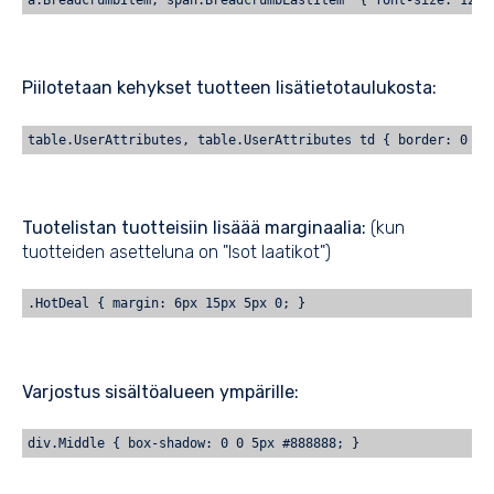
Piilotetaan kehykset tuotteen lisätietotaulukosta:
table.UserAttributes, table.UserAttributes td { border: 0 !i
Tuotelistan tuotteisiin lisäää marginaalia:
(kun
tuotteiden asetteluna on "Isot laatikot")
.HotDeal { margin: 6px 15px 5px 0; }
Varjostus sisältöalueen ympärille:
div.Middle { box-shadow: 0 0 5px #888888; }