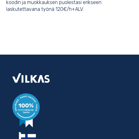
koodin ja muokkauksen puolestasi erikseen
laskutettavana työnä 120€/h+ALV.