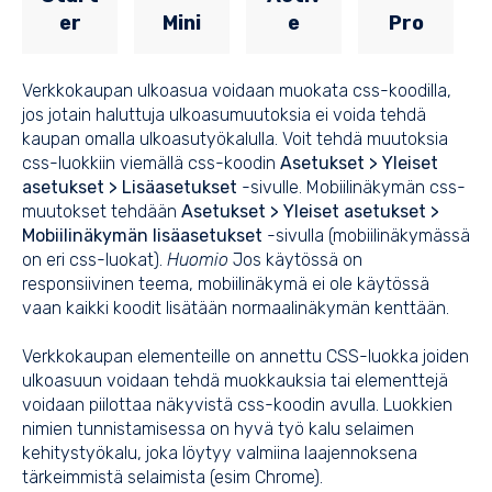
er
Mini
e
Pro
Verkkokaupan ulkoasua voidaan muokata css-koodilla,
jos jotain haluttuja ulkoasumuutoksia ei voida tehdä
kaupan omalla ulkoasutyökalulla. Voit tehdä muutoksia
css-luokkiin viemällä css-koodin
Asetukset > Yleiset
asetukset > Lisäasetukset
-sivulle. Mobiilinäkymän css-
muutokset tehdään
Asetukset > Yleiset asetukset >
Mobiilinäkymän lisäasetukset
-sivulla (mobiilinäkymässä
on eri css-luokat).
Huomio
Jos käytössä on
responsiivinen teema, mobiilinäkymä ei ole käytössä
vaan kaikki koodit lisätään normaalinäkymän kenttään.
Verkkokaupan elementeille on annettu CSS-luokka joiden
ulkoasuun voidaan tehdä muokkauksia tai elementtejä
voidaan piilottaa näkyvistä css-koodin avulla. Luokkien
nimien tunnistamisessa on hyvä työ kalu selaimen
kehitystyökalu, joka löytyy valmiina laajennoksena
tärkeimmistä selaimista (esim
Chrome
).