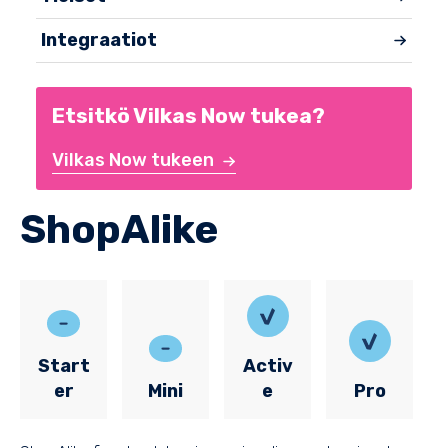
Integraatiot
Etsitkö Vilkas Now tukea?
Vilkas Now tukeen
ShopAlike
Start
Activ
er
Mini
e
Pro