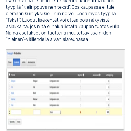
lisäkentät näille tiedoille. Lisäkentät kannattaa luoda
tyypillä "kieliriippuvainen teksti". Jos kaupassa ei tule
olemaan kuin yksi kieli, niin ne voi luoda myös tyypillä
"Teksti". Luodut lisäkentät voi ottaa pois näkyvistä
asiakkailta, jos niitä ei halua listata kaupan tuotesivulla.
Nämä asetukset on tuotteilla muutettavissa niiden
"Yleinen"-välilehdellä aivan alareunassa.