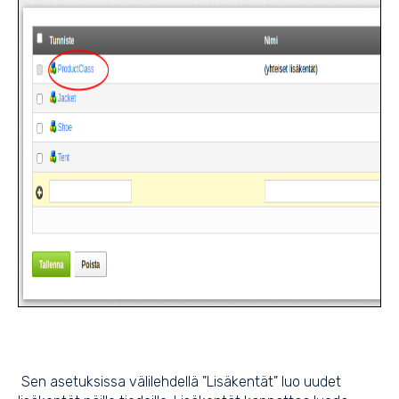
Sen asetuksissa välilehdellä "Lisäkentät" luo uudet