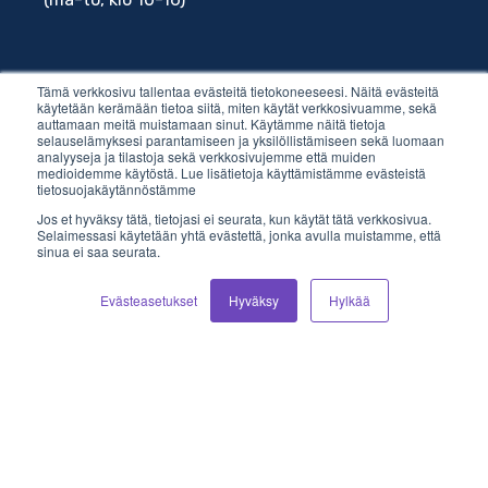
Tämä verkkosivu tallentaa evästeitä tietokoneeseesi. Näitä evästeitä
käytetään kerämään tietoa siitä, miten käytät verkkosivuamme, sekä
auttamaan meitä muistamaan sinut. Käytämme näitä tietoja
Sähköposti
selauselämyksesi parantamiseen ja yksilöllistämiseen sekä luomaan
analyyseja ja tilastoja sekä verkkosivujemme että muiden
medioidemme käytöstä. Lue lisätietoja käyttämistämme evästeistä
myynti@vilkas.fi
tietosuojakäytännöstämme
Jos et hyväksy tätä, tietojasi ei seurata, kun käytät tätä verkkosivua.
laskutus@vilkas.fi
Selaimessasi käytetään yhtä evästettä, jonka avulla muistamme, että
sinua ei saa seurata.
tuki@vilkas.fi
Evästeasetukset
Hyväksy
Hylkää
markkinointi@vilkas.fi
etunimi.sukunimi@vilkas.fi