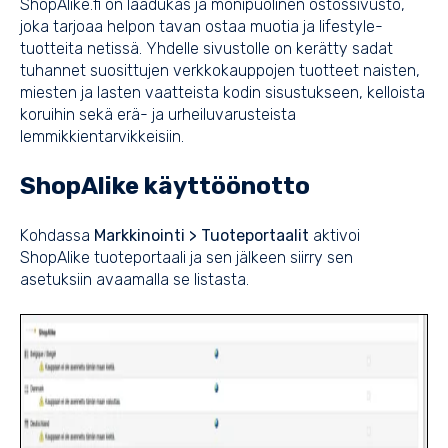
ShopAlike.fi on laadukas ja monipuolinen ostossivusto,
joka tarjoaa helpon tavan ostaa muotia ja lifestyle-
tuotteita netissä. Yhdelle sivustolle on kerätty sadat
tuhannet suosittujen verkkokauppojen tuotteet naisten,
miesten ja lasten vaatteista kodin sisustukseen, kelloista
koruihin sekä erä- ja urheiluvarusteista
lemmikkientarvikkeisiin.
ShopAlike käyttöönotto
Kohdassa
Markkinointi > Tuoteportaalit
aktivoi
ShopAlike tuoteportaali ja sen jälkeen siirry sen
asetuksiin avaamalla se listasta.