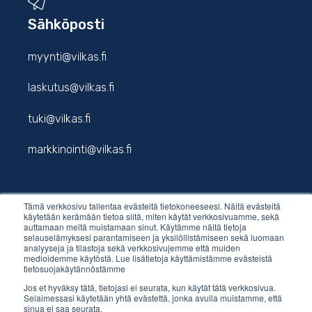
Sähköposti
myynti@vilkas.fi
laskutus@vilkas.fi
tuki@vilkas.fi
markkinointi@vilkas.fi
Tämä verkkosivu tallentaa evästeitä tietokoneeseesi. Näitä evästeitä
etunimi.sukunimi@vilkas.fi
käytetään kerämään tietoa siitä, miten käytät verkkosivuamme, sekä
auttamaan meitä muistamaan sinut. Käytämme näitä tietoja
selauselämyksesi parantamiseen ja yksilöllistämiseen sekä luomaan
analyyseja ja tilastoja sekä verkkosivujemme että muiden
medioidemme käytöstä. Lue lisätietoja käyttämistämme evästeistä
tietosuojakäytännöstämme
Jos et hyväksy tätä, tietojasi ei seurata, kun käytät tätä verkkosivua.
Selaimessasi käytetään yhtä evästettä, jonka avulla muistamme, että
sinua ei saa seurata.