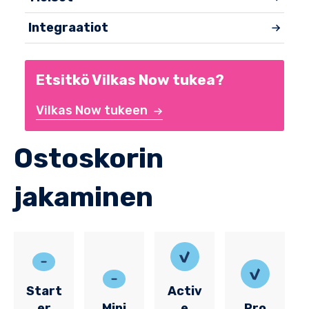
Integraatiot
Etsitkö Vilkas Now tukea?
Vilkas Now tukeen
Ostoskorin
jakaminen
Start
Activ
er
Mini
e
Pro