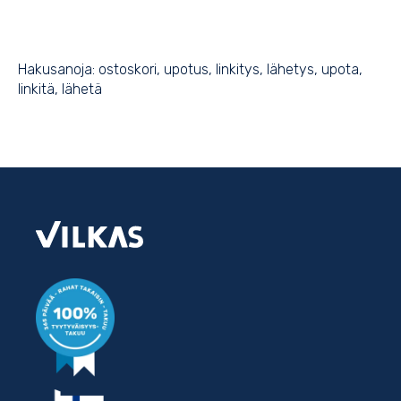
Hakusanoja: ostoskori, upotus, linkitys, lähetys, upota,
linkitä, lähetä