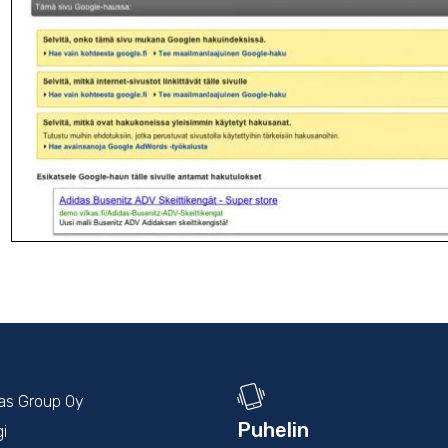
kas Group Oy
Puhelin
gi