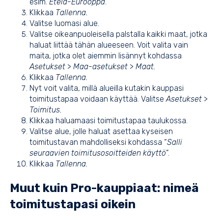
esim.
Etelä-Eurooppa
.
Klikkaa
Tallenna.
Valitse luomasi alue.
Valitse oikeanpuoleisella palstalla kaikki maat, jotka
haluat liittää tähän alueeseen. Voit valita vain
maita, jotka olet aiemmin lisännyt kohdassa
Asetukset
>
Maa-asetukset
>
Maat.
Klikkaa
Tallenna.
Nyt voit valita, millä alueilla kutakin kauppasi
toimitustapaa voidaan käyttää. Valitse
Asetukset
>
Toimitus.
Klikkaa haluamaasi toimitustapaa taulukossa.
Valitse alue, jolle haluat asettaa kyseisen
toimitustavan mahdolliseksi kohdassa “
Salli
seuraavien toimitusosoitteiden käyttö
”.
Klikkaa
Tallenna.
Muut kuin Pro-kauppiaat: nimeä
toimitustapasi oikein