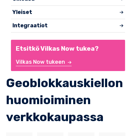
Yleiset
Integraatiot
Etsitkö Vilkas Now tukea?
Vilkas Now tukeen
Geoblokkauskiellon
huomioiminen
verkkokaupassa