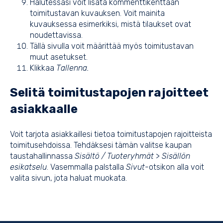
Halutessasi voit lisätä kommenttikenttään
toimitustavan kuvauksen. Voit mainita
kuvauksessa esimerkiksi, mistä tilaukset ovat
noudettavissa.
Tällä sivulla voit määrittää myös toimitustavan
muut asetukset.
Klikkaa
Tallenna.
Selitä toimitustapojen rajoitteet
asiakkaalle
Voit tarjota asiakkaillesi tietoa toimitustapojen rajoitteista
toimitusehdoissa. Tehdäksesi tämän valitse kaupan
taustahallinnassa
Sisältö / Tuoteryhmät
>
Sisällön
esikatselu
. Vasemmalla palstalla
Sivut
-otsikon alla voit
valita sivun, jota haluat muokata.