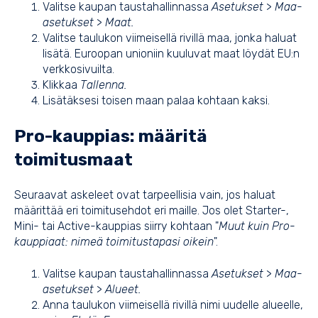
Valitse kaupan taustahallinnassa
Asetukset
>
Maa-
asetukset
>
Maat.
Valitse taulukon viimeisellä rivillä maa, jonka haluat
lisätä.
Euroopan unioniin kuuluvat maat löydät EU:n
verkkosivuilta.
Klikkaa
Tallenna.
Lisätäksesi toisen maan palaa kohtaan kaksi.
Pro-kauppias: määritä
toimitusmaat
Seuraavat askeleet ovat tarpeellisia vain, jos haluat
määrittää eri toimitusehdot eri maille. Jos olet Starter-,
Mini- tai Active-kauppias siirry kohtaan "
Muut kuin Pro-
kauppiaat: nimeä toimitustapasi oikein
".
Valitse kaupan taustahallinnassa
Asetukset
>
Maa-
asetukset
>
Alueet.
Anna taulukon viimeisellä rivillä nimi uudelle alueelle,