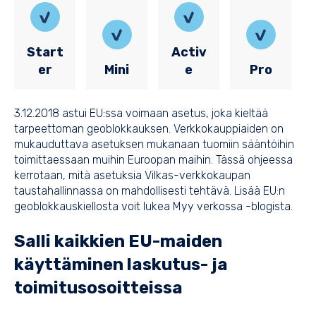
Start
Activ
er
Mini
e
Pro
3.12.2018 astui EU:ssa voimaan asetus, joka kieltää
tarpeettoman geoblokkauksen. Verkkokauppiaiden on
mukauduttava asetuksen mukanaan tuomiin sääntöihin
toimittaessaan muihin Euroopan maihin. Tässä ohjeessa
kerrotaan, mitä asetuksia Vilkas-verkkokaupan
taustahallinnassa on mahdollisesti tehtävä. Lisää EU:n
geoblokkauskiellosta voit lukea
Myy verkossa -blogista
.
Salli kaikkien EU-maiden
käyttäminen laskutus- ja
toimitusosoitteissa