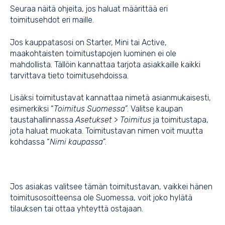
Seuraa näitä ohjeita, jos haluat määrittää eri
toimitusehdot eri maille.
Jos kauppatasosi on Starter, Mini tai Active,
maakohtaisten toimitustapojen luominen ei ole
mahdollista. Tällöin kannattaa tarjota asiakkaille kaikki
tarvittava tieto toimitusehdoissa.
Lisäksi toimitustavat kannattaa nimetä asianmukaisesti,
esimerkiksi “
Toimitus Suomessa
”. Valitse kaupan
taustahallinnassa
Asetukset
>
Toimitus
ja toimitustapa,
jota haluat muokata. Toimitustavan nimen voit muutta
kohdassa “
Nimi kaupassa
”.
Jos asiakas valitsee tämän toimitustavan, vaikkei hänen
toimitusosoitteensa ole Suomessa, voit joko hylätä
tilauksen tai ottaa yhteyttä ostajaan.