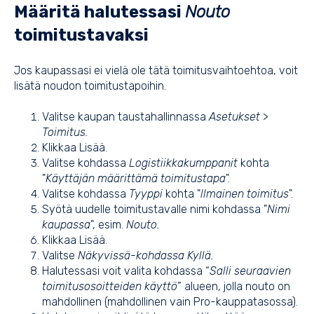
Määritä halutessasi
Nouto
toimitustavaksi
Jos kaupassasi ei vielä ole tätä toimitusvaihtoehtoa, voit
lisätä noudon toimitustapoihin.
Valitse kaupan taustahallinnassa
Asetukset
>
Toimitus.
Klikkaa Lisää.
Valitse kohdassa
Logistiikkakumppanit
kohta
"
Käyttäjän määrittämä toimitustapa
".
Valitse kohdassa
Tyyppi
kohta "
llmainen toimitus
".
Syötä uudelle toimitustavalle nimi kohdassa "
Nimi
kaupassa
", esim.
Nouto.
Klikkaa Lisää.
Valitse
Näkyvissä-kohdassa Kyllä.
Halutessasi voit valita kohdassa “
Salli seuraavien
toimitusosoitteiden käyttö
” alueen, jolla nouto on
mahdollinen (mahdollinen vain Pro-kauppatasossa).