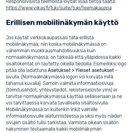
Responsiivisista teemoista löydät lisää tietoa täältä:
https://www.vilkas.fi/tuki/suite/tuki/teemakauppa
Erillisen mobiilinäkymän käyttö
Jos käytät verkkokaupassasi tätä erillistä
mobiilinäkymää, niin koska mobiilinäkymässä on
vähemmän muokkausmahdollisuuksia kuin
normaalinäkymässä, on tärkeää että ylläpidossa kaikki
sisältökentät on täytetty oikeilla tiedoilla. Esimerkiksi logo
pitää olla ladattuna
Asetukset > Yleiset asetukset
-
sivulla. (Normaalinäkymässä logon voi korvata millä
tahansa kuvalla). Samoin valmiita informaatiosivuja
(toimitusehdot, yhteystiedot, rekisteriseloste yms) ei
tarvitse normaalinäkymässä käyttää sellaisenaan ja ne
voi tarvittaessa korvata tavallisella sisältösivulla.
Mobiilinäkymässä on kuitenkin linkit valmiille
informaatiosivuille alatunnisteessa ja siksi myös näiden
sivujen sisältö tulisi tarkistaa. Varmista oikean sisällön
näkyminen testaamalla kaikki mobiilinäkymän