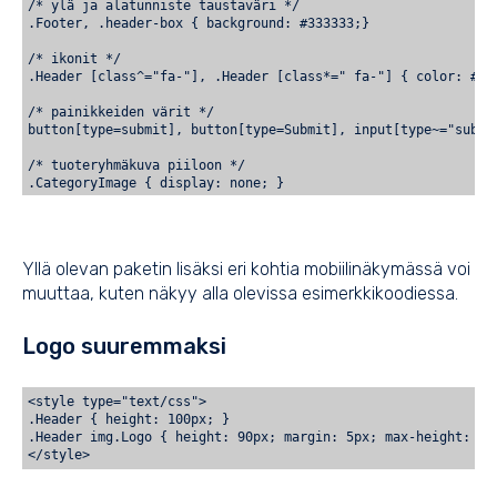
/* ylä ja alatunniste taustaväri */

.Footer, .header-box { background: #333333;}
/* ikonit */

.Header [class^="fa-"], .Header [class*=" fa-"] { color: #FF
/* painikkeiden värit */

button[type=submit], button[type=Submit], input[type~="submi
/* tuoteryhmäkuva piiloon */

.CategoryImage { display: none; }
/* kuvat keskelle */

.Section.FrontPage img {

    display: block;

Yllä olevan paketin lisäksi eri kohtia mobiilinäkymässä voi
    margin: 0 auto;

}
muuttaa, kuten näkyy alla olevissa esimerkkikoodiessa.
/* alkaen teksti keskelle */

Logo suuremmaksi
span.VariationPriceFromText {

    text-align: center;

    display: block;

}
<style type="text/css">
.Header { height: 100px; }
/* linkkien värit */

.Header img.Logo { height: 90px; margin: 5px; max-height: 90
a, a:visited, .Products h2 { color: #333333;}
/* tuotelistauksessa isot tuotteet allekain ja keskitys */
