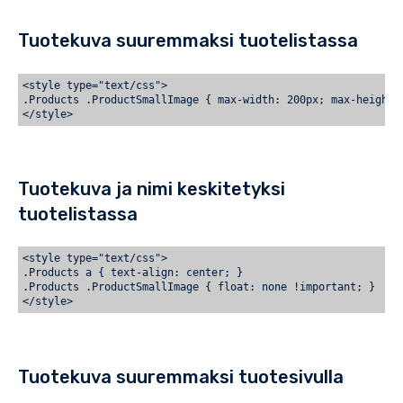
.Products .ProductSmallImage {

    max-width: 200px;

    float: none;

Tuotekuva suuremmaksi tuotelistassa
    display: block;

    margin: 20px auto; }
<style type="text/css">
/* footerin tekstin väri */

.Products .ProductSmallImage { max-width: 200px; max-height:
footer.Footer a { color: #333333; }
/* tuotteen ja tuoteryhmän otsikko keskitys */

.Section h1 { text-align: center; }

.RatedProduct h2, .Products h2 { text-align: center; }

.Products span.price-value { display: block; margin: 0 auto; 
Tuotekuva ja nimi keskitetyksi
.Products span.LineThrough, .Products span.ProductNo { displa
</style>
tuotelistassa
<!-- kuvaus näkyvissä tuotesivulla -->

<script type="text/javascript">

<style type="text/css">
jQuery(function() {

.Products a { text-align: center; }
   jQuery('.Article .ShowMore').click();

.Products .ProductSmallImage { float: none !important; }
});

</script>

Tuotekuva suuremmaksi tuotesivulla