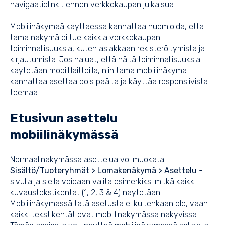
navigaatiolinkit ennen verkkokaupan julkaisua.
Mobiilinäkymää käyttäessä kannattaa huomioida, että
tämä näkymä ei tue kaikkia verkkokaupan
toiminnallisuuksia, kuten asiakkaan rekisteröitymistä ja
kirjautumista. Jos haluat, että näitä toiminnallisuuksia
käytetään mobiililaitteilla, niin tämä mobiilinäkymä
kannattaa asettaa pois päältä ja käyttää responsiivista
teemaa.
Etusivun asettelu
mobiilinäkymässä
Normaalinäkymässä asettelua voi muokata
Sisältö/Tuoteryhmät > Lomakenäkymä > Asettelu
-
sivulla ja siellä voidaan valita esimerkiksi mitkä kaikki
kuvaustekstikentät (1, 2, 3 & 4) näytetään.
Mobiilinäkymässä tätä asetusta ei kuitenkaan ole, vaan
kaikki tekstikentät ovat mobiilinäkymässä näkyvissä.