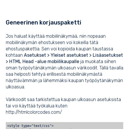
Geneerinen korjauspaketti
Jos haluat käyttää mobiilinäkymää, niin nopeaan
mobiilinäkymän ehostukseen voi kokeilla tätä
ehostuspakettia. Sen voi kopioida kaupan taustassa
kohtaan
Asetukset > Yleiset asetukset >
Lisäasetukset
> HTML Head -alue mobiilikaupalle
ja muokata siihen
oman työpöytänäkymän ulkoasun värikoodit. Tällä tavalla
saa helposti tehtyä erillisestä mobiilinäkymästä
näyttävämmän ja lähemmäksi kaupan työpöytänäkymän
ulkoasua.
Värikoodit saa tarkistettua kaupan ulkoasun asetuksista
tai voi käyttää työkalua kuten
http://htmlcolorcodes.com/
<style type="text/css">
