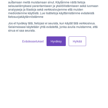
auttamaan meitä muistamaan sinut. Käytämme näitä tietoja
Sähköposti
selauselämyksesi parantamiseen ja yksilöllistämiseen sekä luomaan
analyyseja ja tilastoja sekä verkkosivujemme että muiden
medioidemme käytöstä. Lue lisätietoja käyttämistämme evästeistä
myynti@vilkas.fi
tietosuojakäytännöstämme
Jos et hyväksy tätä, tietojasi ei seurata, kun käytät tätä verkkosivua.
laskutus@vilkas.fi
Selaimessasi käytetään yhtä evästettä, jonka avulla muistamme, että
sinua ei saa seurata.
tuki@vilkas.fi
Evästeasetukset
Hyväksy
Hylkää
markkinointi@vilkas.fi
etunimi.sukunimi@vilkas.fi
© 2026 Vilkas Group Oy.