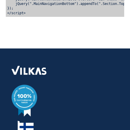
    jQuery(".MainNavigationBottom").appendTo(".Section.TopCat
});
