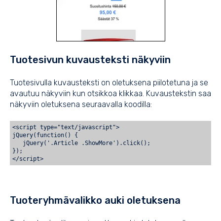
Tuotesivun kuvausteksti näkyviin
Tuotesivulla kuvausteksti on oletuksena piilotetuna ja se
avautuu näkyviin kun otsikkoa klikkaa. Kuvaustekstin saa
näkyviin oletuksena seuraavalla koodilla:
<script type="text/javascript">
jQuery(function() {
   jQuery('.Article .ShowMore').click();
});
Tuoteryhmävalikko auki oletuksena