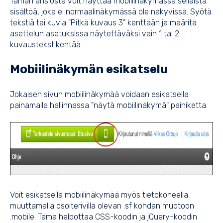
Tämän ansiosta voit näyttää mobiilinäkymässä sellaista
sisältöä, joka ei normaalinäkymässä ole näkyvissä. Syötä
tekstiä tai kuvia "Pitkä kuvaus 3" kenttään ja määritä
asettelun asetuksissa näytettäväksi vain 1 tai 2
kuvaustekstikentää.
Mobiilinäkymän esikatselu
Jokaisen sivun mobiilinäkymää voidaan esikatsella
painamalla hallinnassa "näytä mobiilinäkymä" painiketta.
Voit esikatsella mobiilinäkymää myös tietokoneella
muuttamalla osoiterivillä olevan .sf kohdan muotoon
.mobile. Tämä helpottaa
CSS-koodin
ja
jQuery-koodin