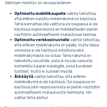
Valintojen merkitys on seuraavanlainen
Optimoitu mobiilikaupalle
valinta tarkoittaa,
että erillinen karsittu mobiilinäkymä on käytössä.
Tämä kannattaa olla valittuna jos kaupassa ei ole
käytössä responsiivista eli mobiililaitteiden pieniin
näyttöihin automaattisesti mukautuvaa teemaa.
Optimoitu verkkosivustolle
valinta tarkoittaa,
että erillinen mobiilinäkymä on päällä, mutta tässä
versiossa ei ole käytössä ostoskoria eikä
mobiilinäkymästä voi ostaa. Tämä näkymä on
tarkoitettu sivustolle, josta ei myydä verkosta
esimerkiksi kaupan katalogille, jossa kuvataan
tuotteet, mutta ei suoraan myydä.
Älä käytä
valinta tarkoittaa, että erillinen
mobiilinäkymä ei ole käytössä. Jos kaupassa on
käytössä jokin responsiivisista eli pieniin näyttöihin
automaattisesti mukautuvista teemoista, niin
valitse tämä asetus.