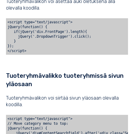
Tuoteryhmävalikon voi asettaa auki oletuksena alla
olevalla koodilla.
<script type="text/javascript">
jQuery(function() {
   if(jQuery('div.FrontPage').length){
     jQuery('.DropdownTrigger').click();
   }
});
Tuoteryhmävalikko tuoteryhmissä sivun
yläosaan
Tuoteryhmävalikon voi siirtää sivun yläosaan olevalla
koodilla.
<script type="text/javascript">

// Move category menu to top:

jQuery(function() { 

    jQuery('div#ContentSearchfield').after('<div class="Secti