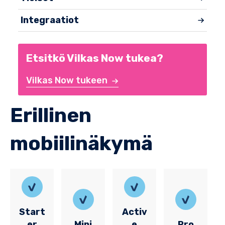
Integraatiot
Etsitkö Vilkas Now tukea?
Vilkas Now tukeen
Erillinen
mobiilinäkymä
Start
Activ
er
Mini
e
Pro