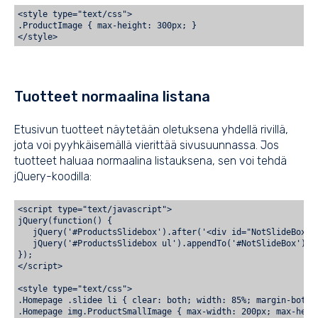
<style type="text/css">
.ProductImage { max-height: 300px; }
Tuotteet normaalina listana
Etusivun tuotteet näytetään oletuksena yhdellä rivillä,
jota voi pyyhkäisemällä vierittää sivusuunnassa. Jos
tuotteet haluaa normaalina listauksena, sen voi tehdä
jQuery-koodilla:
<script type="text/javascript">
jQuery(function() {
   jQuery('#ProductsSlidebox').after('<div id="NotSlideBox">
   jQuery('#ProductsSlidebox ul').appendTo('#NotSlideBox');
});
</script>
<style type="text/css">
.Homepage .slidee li { clear: both; width: 85%; margin-botto
.Homepage img.ProductSmallImage { max-width: 200px; max-heig