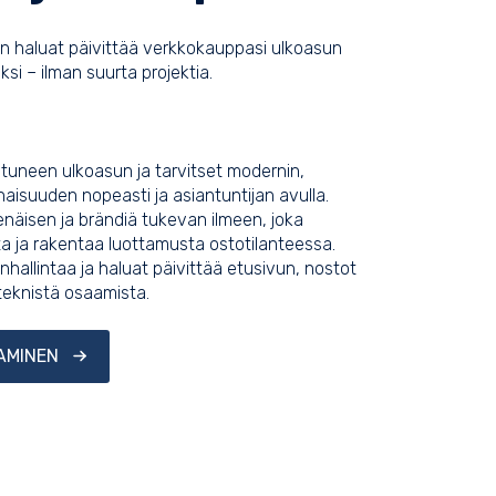
un haluat päivittää verkkokauppasi ulkoasun
si – ilman suurta projektia.
tuneen ulkoasun ja tarvitset modernin,
naisuuden nopeasti ja asiantuntijan avulla.
enäisen ja brändiä tukevan ilmeen, joka
a ja rakentaa luottamusta ostotilanteessa.
nhallintaa ja haluat päivittää etusivun, nostot
 teknistä osaamista.
AMINEN