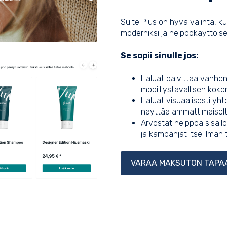
Suite Plus on hyvä valinta, k
moderniksi ja helppokäyttöisek
Se sopii sinulle jos:
Haluat päivittää vanhen
mobiiliystävällisen koko
Haluat visuaalisesti yht
näyttää ammattimaiselt
Arvostat helppoa sisällö
ja kampanjat itse ilman
VARAA MAKSUTON TAPA