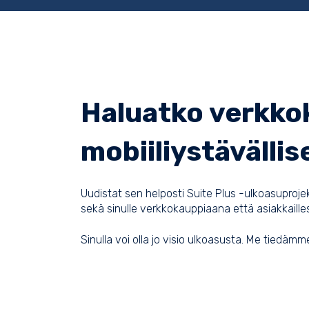
Haluatko verkkok
mobiiliystävälli
Uudistat sen helposti Suite Plus -ulkoasupro
sekä sinulle verkkokauppiaana että asiakkailles
Sinulla voi olla jo visio ulkoasusta. Me tiedäm