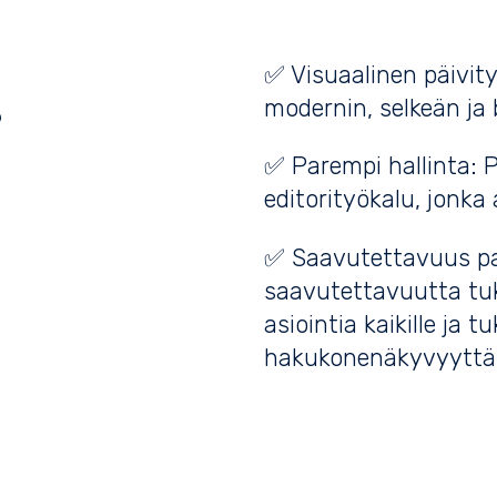
✅ Visuaalinen päivit
modernin, selkeän ja 
?
✅ Parempi hallinta: P
editorityökalu, jonka 
✅ Saavutettavuus pa
saavutettavuutta tuk
asiointia kaikille ja 
hakukonenäkyvyyttä