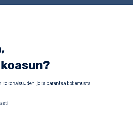
,
ulkoasun?
vän kokonaisuuden, joka parantaa kokemusta
asti.