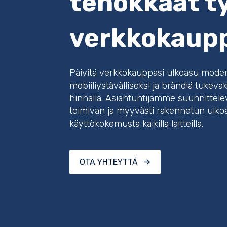
tehokkaat t
verkkokaup
Päivitä verkkokauppasi ulkoasu moder
mobiiliystävälliseksi ja brändiä tukevaks
hinnalla. Asiantuntijamme suunnittelev
toimivan ja myyvästi rakennetun ulko
käyttökokemusta kaikilla laitteilla.
OTA YHTEYTTÄ