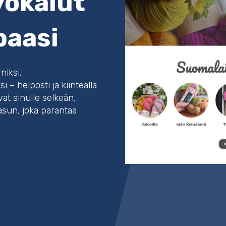
yökalut
paasi
niksi,
i – helposti ja kiinteällä
at sinulle selkeän,
asun, joka parantaa