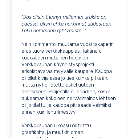
"Jos olisin tiennyt millainen urakka on
edessä, olisin ehkä harkinnut uudestaan
koko hommaan ryhtymistä..."
Näin kommentoi muutama vuosi takaperin
eräs tuore verkkokauppias. Takana oli
kuukauden mittainen hektinen
verkkokaupan käynnistysprojekti
erikoistavaraa myyvälle kaupalle. Kauppa
oli ollut kivijalassa jo ties kuinka pitkään,
mutta nyt oli otettu askel uuteen
bisnekseen. Projektilla oli deadline, koska
aukeaman kokoinen nelivärimainos lehteen
oli jo tilattu, ja kauppa piti saada valmiiksi
ennen kuin lehti ilmestyy.
Verkkokaupan ulkoasu oli tilattu
graafikolta, ja muutkin oman