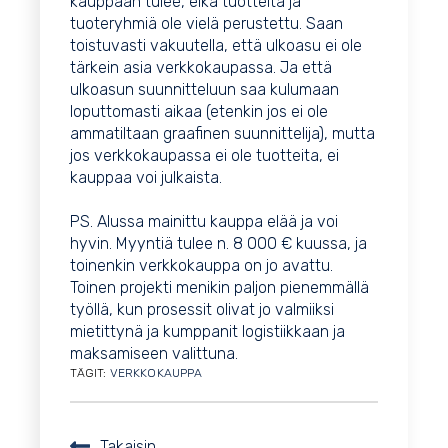
kauppaan tulee, eikä tuotteita ja
tuoteryhmiä ole vielä perustettu. Saan
toistuvasti vakuutella, että ulkoasu ei ole
tärkein asia verkkokaupassa. Ja että
ulkoasun suunnitteluun saa kulumaan
loputtomasti aikaa (etenkin jos ei ole
ammatiltaan graafinen suunnittelija), mutta
jos verkkokaupassa ei ole tuotteita, ei
kauppaa voi julkaista.
PS. Alussa mainittu kauppa elää ja voi
hyvin. Myyntiä tulee n. 8 000 € kuussa, ja
toinenkin verkkokauppa on jo avattu.
Toinen projekti menikin paljon pienemmällä
työllä, kun prosessit olivat jo valmiiksi
mietittynä ja kumppanit logistiikkaan ja
maksamiseen valittuna.
TÄGIT:
VERKKOKAUPPA
Takaisin