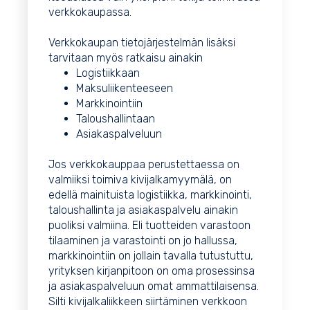
verkkokaupassa.
Verkkokaupan tietojärjestelmän lisäksi
tarvitaan myös ratkaisu ainakin
Logistiikkaan
Maksuliikenteeseen
Markkinointiin
Taloushallintaan
Asiakaspalveluun
Jos verkkokauppaa perustettaessa on
valmiiksi toimiva kivijalkamyymälä, on
edellä mainituista logistiikka, markkinointi,
taloushallinta ja asiakaspalvelu ainakin
puoliksi valmiina. Eli tuotteiden varastoon
tilaaminen ja varastointi on jo hallussa,
markkinointiin on jollain tavalla tutustuttu,
yrityksen kirjanpitoon on oma prosessinsa
ja asiakaspalveluun omat ammattilaisensa.
Silti kivijalkaliikkeen siirtäminen verkkoon