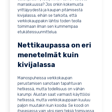
marraskuussa? Jos onkin kokemusta
yrittäjyydestä ja kaupan pitämisestä
kivijalassa, eihän se tarkoita, että
verkkokauppakin lähtisi toden teolla
toimimaan ilman sen kummempaa
etukäteissuunnittelua.
Nettikaupassa on eri
menetelmät kuin
kivijalassa
Mainospuheissa verkkokaupan
perustamisen sanotaan tapahtuvan
hetkessä, mutta todellisuus on vähän
karumpi. Alustan saat varmasti käyttöösi
hetkessä, mutta verkkokauppaan kuuluu
paljon muutakin kuin koodia. Se koodi on
itseasiassa vain yksi pieni tekijä toimivassa