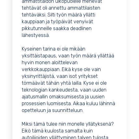
ammattitaidon ulkopuolelle menevät
tehtävät oli annettu ammattilaisten
tehtäväksi. Silti työn määrä yllätti
kauppiaan ja työpäivät venyivät
pikkutunneille saakka deadlinen
lähestyessä.
Kyseinen tarina ei ole mikään
yksittäistapaus, vaan työn määrä yllättää
hyvin monen aloittelevan
verkkokauppiaan. Eikä kyse ole vain
yksinyrittäjistä, vaan isot yritykset
törmäävät tähän yhtä lailla. Kyse ei ole
teknologian kankeudesta, vaan uuden
ajatusmallin omaksumisesta ja uusien
prosessien luomisesta. Aikaa kuluu lähinnä
opetteluun ja suunnitteluun.
Miksi tämä tulee niin monelle yllätyksenä?
Eikö tämä kuulosta samalta kuin
autoilijoiden yllättyminen talven tulosta