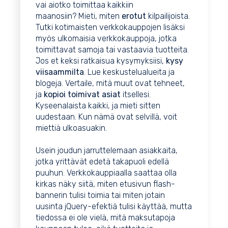
vai aiotko toimittaa kaikkiin
maanosiin? Mieti, miten
erotut
kilpailijoista.
Tutki kotimaisten verkkokauppojen lisäksi
myös ulkomaisia verkkokauppoja, jotka
toimittavat samoja tai vastaavia tuotteita.
Jos et keksi ratkaisua kysymyksiisi,
kysy
viisaammilta
. Lue keskustelualueita ja
blogeja. Vertaile, mitä muut ovat tehneet,
ja
kopioi toimivat asiat
itsellesi.
Kyseenalaista kaikki, ja mieti sitten
uudestaan. Kun nämä ovat selvillä, voit
miettiä ulkoasuakin.
Usein joudun jarruttelemaan asiakkaita,
jotka yrittävät edetä takapuoli edellä
puuhun. Verkkokauppiaalla saattaa olla
kirkas näky siitä, miten etusivun flash-
bannerin tulisi toimia tai miten jotain
uusinta jQuery-efektiä tulisi käyttää, mutta
tiedossa ei ole vielä, mitä maksutapoja