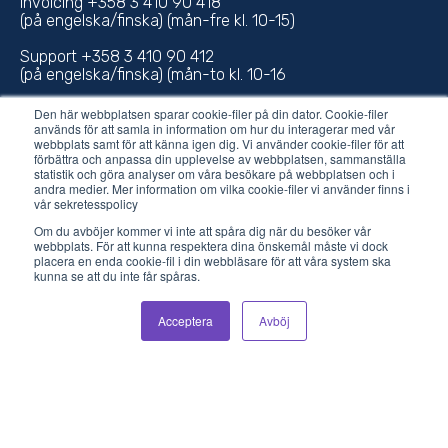
Invoicing +358 3 410 90 418
(på engelska/finska) (mån-fre kl. 10-15)
Support +358 3 410 90 412
(på engelska/finska) (mån-to kl. 10-16
Den här webbplatsen sparar cookie-filer på din dator. Cookie-filer
används för att samla in information om hur du interagerar med vår
webbplats samt för att känna igen dig. Vi använder cookie-filer för att
E-post
förbättra och anpassa din upplevelse av webbplatsen, sammanställa
statistik och göra analyser om våra besökare på webbplatsen och i
andra medier. Mer information om vilka cookie-filer vi använder finns i
support@vilkasgroup.com
vår sekretesspolicy
Om du avböjer kommer vi inte att spåra dig när du besöker vår
sales@vilkasgroup.com
webbplats. För att kunna respektera dina önskemål måste vi dock
placera en enda cookie-fil i din webbläsare för att våra system ska
kunna se att du inte får spåras.
Acceptera
Avböj
© 2021 Vilkas Group Oy.
Integritetspolicy
.