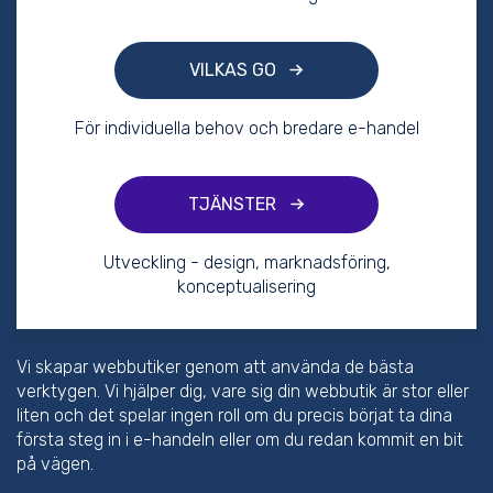
VILKAS GO
För individuella behov och bredare e-handel
TJÄNSTER
Utveckling - design, marknadsföring,
konceptualisering
Vi skapar webbutiker genom att använda de bästa
verktygen. Vi hjälper dig, vare sig din webbutik är stor eller
liten och det spelar ingen roll om du precis börjat ta dina
första steg in i e-handeln eller om du redan kommit en bit
på vägen.