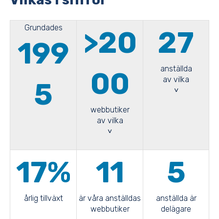
Grundades
>20
27
199
anställda
00
av vilka
5
˅
webbutiker
av vilka
˅
17%
11
5
årlig tillväxt
är våra anställdas
anställda är
webbutiker
delägare